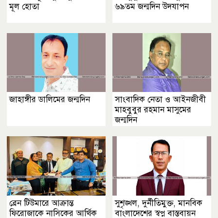
মূল হোতা
৬৯তম জন্মদিন উদযাপন
জাহাঙ্গীর ডালিমের জন্মদিন
সাংবাদিক নেতা ও আইনজীবী
মাহবুবুর রহমান মাসুমের
জন্মদিন
ব্রেন টিউমারে আক্রান্ত
সুশৃঙ্খল, দুর্নীতিমুক্ত, মানবিক
ফিরোজাকে নাসিকের আর্থিক
বাংলাদেশের স্বপ্ন বাস্তবায়ন