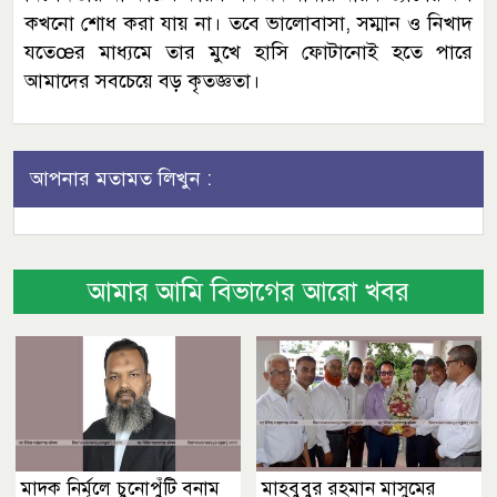
কখনো শোধ করা যায় না। তবে ভালোবাসা, সম্মান ও নিখাদ
যতেœর মাধ্যমে তার মুখে হাসি ফোটানোই হতে পারে
আমাদের সবচেয়ে বড় কৃতজ্ঞতা।
আপনার মতামত লিখুন :
আমার আমি বিভাগের আরো খবর
মাদক নির্মূলে চুনোপুঁটি বনাম
মাহবুবুর রহমান মাসুমের