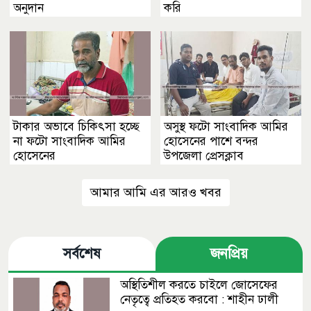
অনুদান
করি
টাকার অভাবে চিকিৎসা হচ্ছে
অসুস্থ ফটো সাংবাদিক আমির
না ফটো সাংবাদিক আমির
হোসেনের পাশে বন্দর
হোসেনের
উপজেলা প্রেসক্লাব
আমার আমি এর আরও খবর
সর্বশেষ
জনপ্রিয়
অস্থিতিশীল করতে চাইলে জোসেফের
নেতৃত্বে প্রতিহত করবো : শাহীন ঢালী