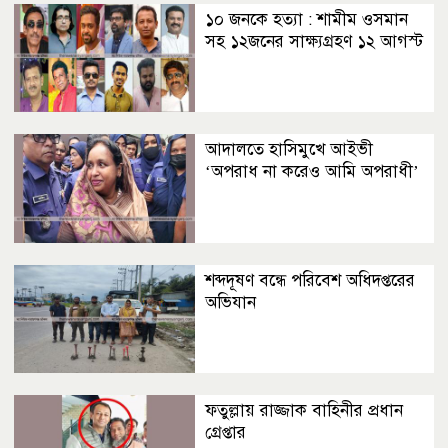
১০ জনকে হত্যা : শামীম ওসমান
সহ ১২জনের সাক্ষ্যগ্রহণ ১২ আগস্ট
আদালতে হাসিমুখে আইভী
‘অপরাধ না করেও আমি অপরাধী’
শব্দদূষণ বন্ধে পরিবেশ অধিদপ্তরের
অভিযান
ফতুল্লায় রাজ্জাক বাহিনীর প্রধান
গ্রেপ্তার