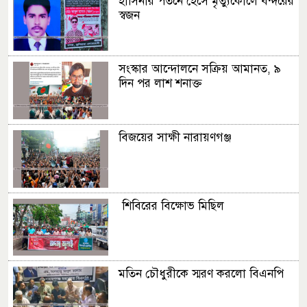
হাসিনার পতনে হেসে মৃত্যুকোলে বন্দরের
স্বজন
অসুস্থ গিনেস রেকর্ডধারী “ফুটবল ম্যান”
মাসুদ রানার পাশে ডিসি
সংস্কার আন্দোলনে সক্রিয় আমানত, ৯
দিন পর লাশ শনাক্ত
অনূর্ধ্ব-১৬ কিশোর ফুটবল লীগের
পুরস্কার বিতরণ
বিজয়ের সাক্ষী নারায়ণগঞ্জ
বিশ্বকাপ উন্মাদনায় ব্রাজিল সমর্থকদের
র‍্যালি
শিবিরের বিক্ষোভ মিছিল
মতিন চৌধুরীকে স্মরণ করলো বিএনপি