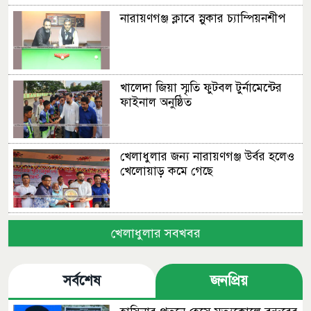
নারায়ণগঞ্জ ক্লাবে স্নুকার চ্যাম্পিয়নশীপ
খালেদা জিয়া স্মৃতি ফুটবল টুর্নামেন্টের
ফাইনাল অনুষ্ঠিত
খেলাধুলার জন্য নারায়ণগঞ্জ উর্বর হলেও
খেলোয়াড় কমে গেছে
মাদক সহ ধরা পড়লে রেহাই নাই :
খেলাধুলার সবখবর
এমপি মান্নান
সর্বশেষ
জনপ্রিয়
বন্দরে আর্জেন্টিনাকে হারিয়ে ব্রাজিল জয়ী