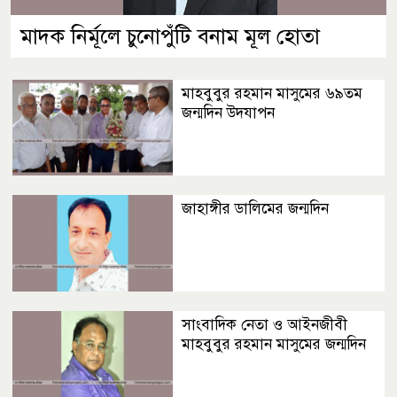
মাদক নির্মূলে চুনোপুঁটি বনাম মূল হোতা
মাহবুবুর রহমান মাসুমের ৬৯তম
জন্মদিন উদযাপন
জাহাঙ্গীর ডালিমের জন্মদিন
সাংবাদিক নেতা ও আইনজীবী
মাহবুবুর রহমান মাসুমের জন্মদিন