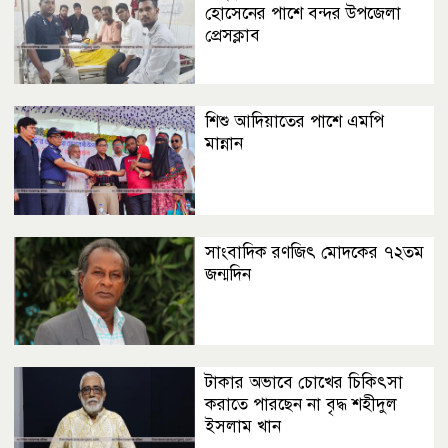
হোসেনের পাশে বন্দর উপজেলা
প্রেসক্লাব
শিশু আদিয়াতের পাশে এমপি
মান্নান
সাংবাদিক রণজিৎ মোদকের ৭২তম
জন্মদিন
টাকার অভাবে চোখের চিকিৎসা
করাতে পারছেন না বৃদ্ধ শহীদুল
ইসলাম খান