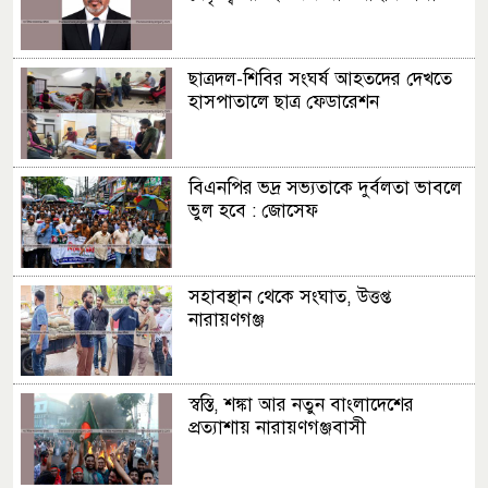
অসুস্থ গিনেস রেকর্ডধারী “ফুটবল ম্যান”
মাসুদ রানার পাশে ডিসি
ছাত্রদল-শিবির সংঘর্ষ আহতদের দেখতে
হাসপাতালে ছাত্র ফেডারেশন
অনূর্ধ্ব-১৬ কিশোর ফুটবল লীগের
পুরস্কার বিতরণ
বিএনপির ভদ্র সভ্যতাকে দুর্বলতা ভাবলে
ভুল হবে : জোসেফ
বিশ্বকাপ উন্মাদনায় ব্রাজিল সমর্থকদের
র‍্যালি
সহাবস্থান থেকে সংঘাত, উত্তপ্ত
নারায়ণগঞ্জ
স্বস্তি, শঙ্কা আর নতুন বাংলাদেশের
প্রত্যাশায় নারায়ণগঞ্জবাসী