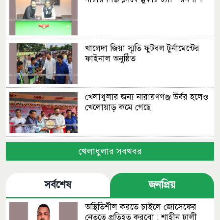
খালেদা জিয়া স্মৃতি ফুটবল টুর্নামেন্টের
ফাইনাল অনুষ্ঠিত
খেলাধুলার জন্য নারায়ণগঞ্জ উর্বর হলেও
খেলোয়াড় কমে গেছে
মাদক সহ ধরা পড়লে রেহাই নাই :
খেলাধুলার সবখবর
এমপি মান্নান
সর্বশেষ
জনপ্রিয়
বন্দরে আর্জেন্টিনাকে হারিয়ে ব্রাজিল জয়ী
অস্থিতিশীল করতে চাইলে জোসেফের
নেতৃত্বে প্রতিহত করবো : শাহীন ঢালী