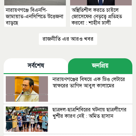
নারায়ণগঞ্জে বিএনপি-
অস্থিতিশীল করতে চাইলে
জামায়াত-এনসিপিতে উত্তেজনা
জোসেফের নেতৃত্বে প্রতিহত
বাড়ছে
করবো : শাহীন ঢালী
রাজনীতি এর আরও খবর
সর্বশেষ
জনপ্রিয়
নারায়ণগঞ্জের বিষয়ে এক ডিও লেটারে
স্বাক্ষরের তাগিদ আবুল কালামের
ছাত্রদল-ছাত্রশিবিরের ঘটনায় ছাত্রলীগের
খুশীর কারণ নেই : অমিত হাসান