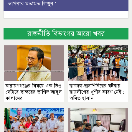
আপনার মতামত লিখুন :
রাজনীতি বিভাগের আরো খবর
নারায়ণগঞ্জের বিষয়ে এক ডিও
ছাত্রদল-ছাত্রশিবিরের ঘটনায়
লেটারে স্বাক্ষরের তাগিদ আবুল
ছাত্রলীগের খুশীর কারণ নেই :
কালামের
অমিত হাসান