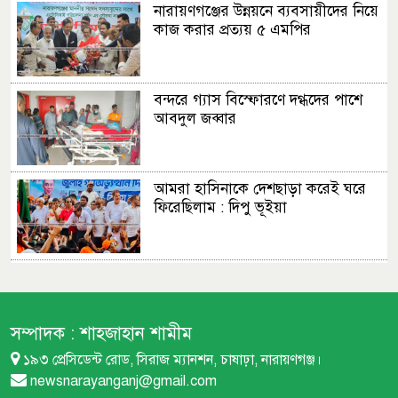
নারায়ণগঞ্জের উন্নয়নে ব্যবসায়ীদের নিয়ে
কাজ করার প্রত্যয় ৫ এমপির
বন্দরে গ্যাস বিস্ফোরণে দগ্ধদের পাশে
আবদুল জব্বার
আমরা হাসিনাকে দেশছাড়া করেই ঘরে
ফিরেছিলাম : দিপু ভূইয়া
এমপির প্রস্তাব : ফতুল্লা ভেঙে হচ্ছে নতুন
থানা
সম্পাদক :
শাহজাহান শামীম
১৯৩ প্রেসিডেন্ট রোড, সিরাজ ম্যানশন, চাষাঢ়া, নারায়ণগঞ্জ।
বন্দরে বিস্ফোরণে একই পরিবারের
newsnarayanganj@gmail.com
শিশুসহ ৩ জন দগ্ধ