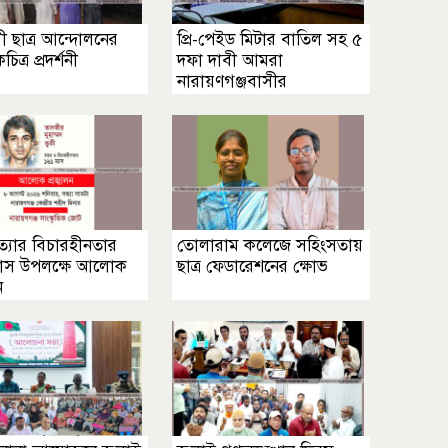
 ছাত্র আন্দোলনের
প্রি-পেইড মিটার বাতিল সহ ৫
ত্র প্রদর্শনী
দফা দাবী আমরা
নারায়ণগঞ্জবাসীর
হত্যার বিচারহীনতার
তোলারাম কলেজে সহিংসতায়
াস উপলক্ষে আলোক
ছাত্র ফেডারেশনের ক্ষোভ
ন