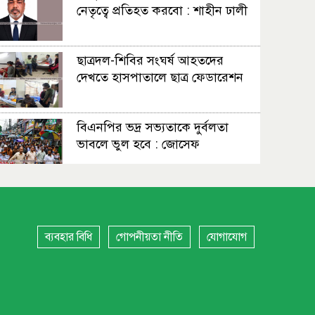
নেতৃত্বে প্রতিহত করবো : শাহীন ঢালী
ছাত্রদল-শিবির সংঘর্ষ আহতদের
দেখতে হাসপাতালে ছাত্র ফেডারেশন
বিএনপির ভদ্র সভ্যতাকে দুর্বলতা
ভাবলে ভুল হবে : জোসেফ
সহাবস্থান থেকে সংঘাত, উত্তপ্ত
নারায়ণগঞ্জ
ব্যবহার বিধি
গোপনীয়তা নীতি
যোগাযোগ
স্বস্তি, শঙ্কা আর নতুন বাংলাদেশের
প্রত্যাশায় নারায়ণগঞ্জবাসী