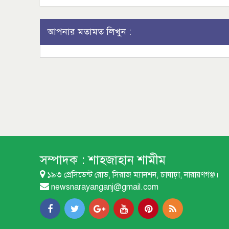
আপনার মতামত লিখুন :
সম্পাদক :
শাহজাহান শামীম
১৯৩ প্রেসিডেন্ট রোড, সিরাজ ম্যানশন, চাষাঢ়া, নারায়ণগঞ্জ।
newsnarayanganj@gmail.com