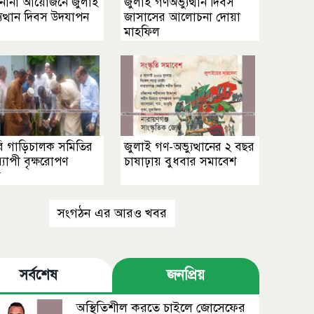
ে নানা আয়োজনে জুলাই
জুলাই গণঅভ্যুত্থান দিবস
ুত্থান দিবস উদযাপন
জাসাসের আলোচনা দোয়া
মাহফিল
ি গাড়িচালক সমিতির
জুলাই গণ-অভ্যুত্থানের ২ বছর
্যাপী বৃক্ষরোপণ
চাষাঢ়ায় বুধবার সমাবেশ
ি
সংগঠন এর আরও খবর
সর্বশেষ
জনপ্রিয়
অস্থিতিশীল করতে চাইলে জোসেফের