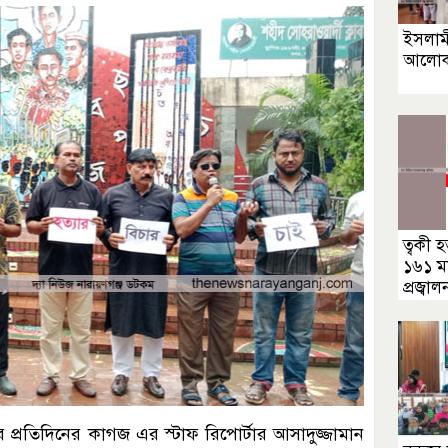
ইসলামী
আলোকচি
ত্বকী 
১৬১ ম
প্রজ্বাল
ে প্রতিদিনের কাগজ এর স্টাফ রিপোর্টার আসাদুজ্জামান