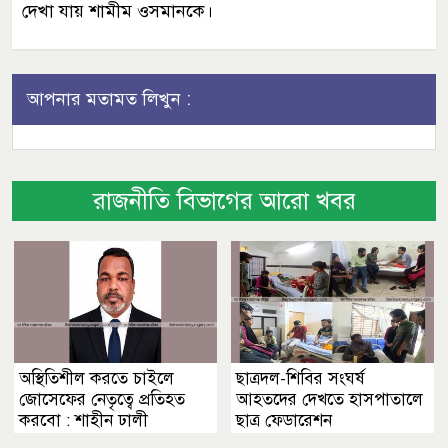
দেখা যায় শামীম ওসমানকে।
আপনার মতামত লিখুন :
রাজনীতি বিভাগের আরো খবর
অস্থিতিশীল করতে চাইলে
ছাত্রদল-শিবির সংঘর্ষ
জোসেফের নেতৃত্বে প্রতিহত
আহতদের দেখতে হাসপাতালে
করবো : শাহীন ঢালী
ছাত্র ফেডারেশন