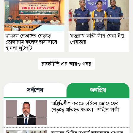
ছাত্রদল নেতাদের নেতৃত্বে
ফতুল্লায় তাঁতী লীগ নেতা ইপু
তোলারাম কলেজ ছাত্রাবাসে
গ্রেফতার
হামলা লুটপাট
রাজনীতি এর আরও খবর
সর্বশেষ
জনপ্রিয়
অস্থিতিশীল করতে চাইলে জোসেফের
নেতৃত্বে প্রতিহত করবো : শাহীন ঢালী