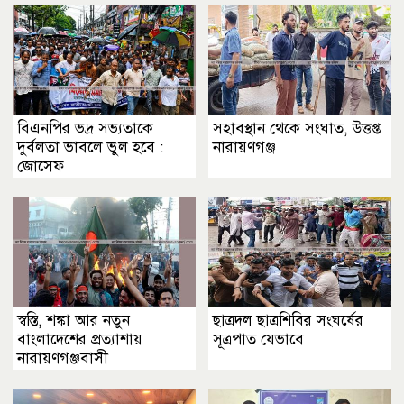
বিএনপির ভদ্র সভ্যতাকে
সহাবস্থান থেকে সংঘাত, উত্তপ্ত
দুর্বলতা ভাবলে ভুল হবে :
নারায়ণগঞ্জ
জোসেফ
স্বস্তি, শঙ্কা আর নতুন
ছাত্রদল ছাত্রশিবির সংঘর্ষের
বাংলাদেশের প্রত্যাশায়
সূত্রপাত যেভাবে
নারায়ণগঞ্জবাসী