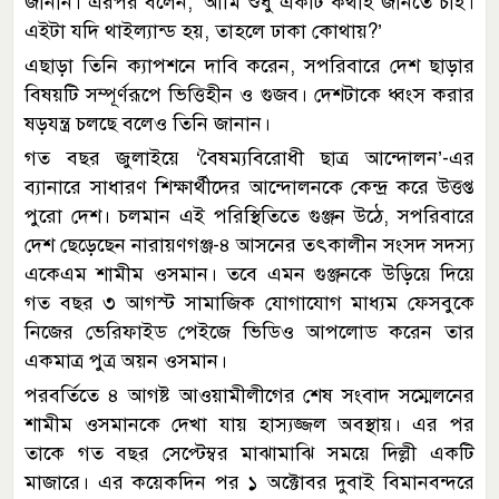
জানান। এরপর বলেন, ‘আমি শুধু একটি কথাই জানতে চাই।
এইটা যদি থাইল্যান্ড হয়, তাহলে ঢাকা কোথায়?’
এছাড়া তিনি ক্যাপশনে দাবি করেন, সপরিবারে দেশ ছাড়ার
বিষয়টি সম্পূর্ণরূপে ভিত্তিহীন ও গুজব। দেশটাকে ধ্বংস করার
ষড়যন্ত্র চলছে বলেও তিনি জানান।
গত বছর জুলাইয়ে ‘বৈষম্যবিরোধী ছাত্র আন্দোলন’-এর
ব্যানারে সাধারণ শিক্ষার্থীদের আন্দোলনকে কেন্দ্র করে উত্তপ্ত
পুরো দেশ। চলমান এই পরিস্থিতিতে গুঞ্জন উঠে, সপরিবারে
দেশ ছেড়েছেন নারায়ণগঞ্জ-৪ আসনের তৎকালীন সংসদ সদস্য
একেএম শামীম ওসমান। তবে এমন গুঞ্জনকে উড়িয়ে দিয়ে
গত বছর ৩ আগস্ট সামাজিক যোগাযোগ মাধ্যম ফেসবুকে
নিজের ভেরিফাইড পেইজে ভিডিও আপলোড করেন তার
একমাত্র পুত্র অয়ন ওসমান।
পরবর্তিতে ৪ আগষ্ট আওয়ামীলীগের শেষ সংবাদ সম্মেলনের
শামীম ওসমানকে দেখা যায় হাস্যজ্জল অবস্থায়। এর পর
তাকে গত বছর সেপ্টেম্বর মাঝামাঝি সময়ে দিল্লী একটি
মাজারে। এর কয়েকদিন পর ১ অক্টোবর দুবাই বিমানবন্দরে