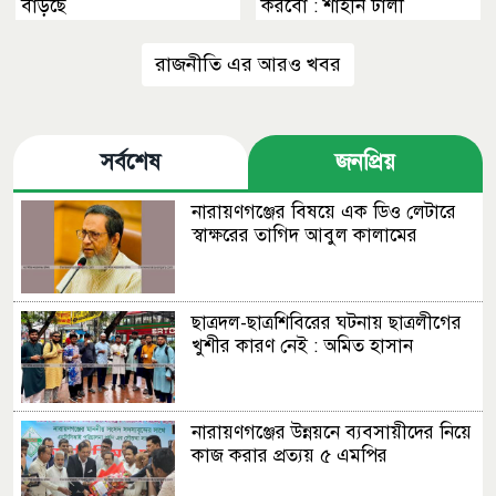
বাড়ছে
করবো : শাহীন ঢালী
রাজনীতি এর আরও খবর
সর্বশেষ
জনপ্রিয়
নারায়ণগঞ্জের বিষয়ে এক ডিও লেটারে
স্বাক্ষরের তাগিদ আবুল কালামের
ছাত্রদল-ছাত্রশিবিরের ঘটনায় ছাত্রলীগের
খুশীর কারণ নেই : অমিত হাসান
নারায়ণগঞ্জের উন্নয়নে ব্যবসায়ীদের নিয়ে
কাজ করার প্রত্যয় ৫ এমপির