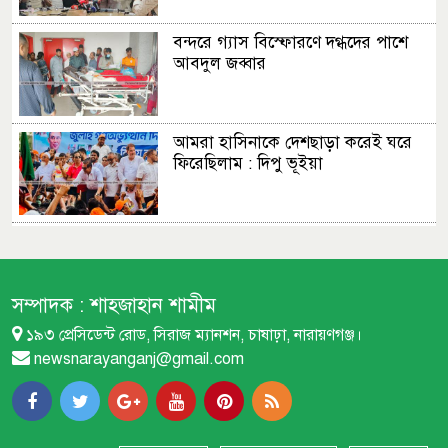
বন্দরে গ্যাস বিস্ফোরণে দগ্ধদের পাশে
আবদুল জব্বার
আমরা হাসিনাকে দেশছাড়া করেই ঘরে
ফিরেছিলাম : দিপু ভূইয়া
এমপির প্রস্তাব : ফতুল্লা ভেঙে হচ্ছে নতুন
থানা
সম্পাদক :
শাহজাহান শামীম
১৯৩ প্রেসিডেন্ট রোড, সিরাজ ম্যানশন, চাষাঢ়া, নারায়ণগঞ্জ।
বন্দরে বিস্ফোরণে একই পরিবারের
newsnarayanganj@gmail.com
শিশুসহ ৩ জন দগ্ধ
বন্দরে নতুন পানির পাম্প স্থাপনের