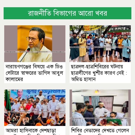
রাজনীতি বিভাগের আরো খবর
নারায়ণগঞ্জের বিষয়ে এক ডিও
ছাত্রদল-ছাত্রশিবিরের ঘটনায়
লেটারে স্বাক্ষরের তাগিদ আবুল
ছাত্রলীগের খুশীর কারণ নেই :
কালামের
অমিত হাসান
আমরা হাসিনাকে দেশছাড়া
শিবির নেতাদের দেখতে গেলেন