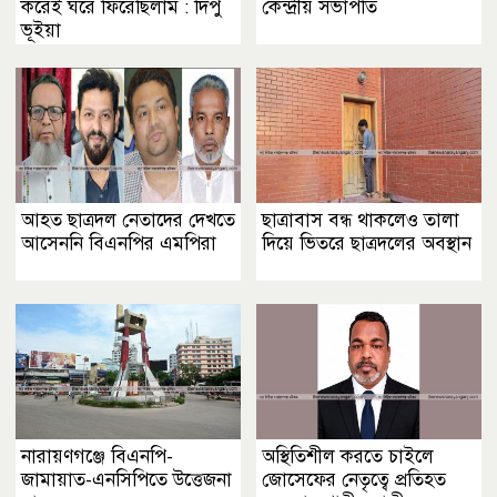
করেই ঘরে ফিরেছিলাম : দিপু
কেন্দ্রীয় সভাপতি
ভূইয়া
আহত ছাত্রদল নেতাদের দেখতে
ছাত্রাবাস বন্ধ থাকলেও তালা
আসেননি বিএনপির এমপিরা
দিয়ে ভিতরে ছাত্রদলের অবস্থান
নারায়ণগঞ্জে বিএনপি-
অস্থিতিশীল করতে চাইলে
জামায়াত-এনসিপিতে উত্তেজনা
জোসেফের নেতৃত্বে প্রতিহত