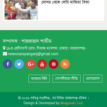
দোসর থেকে লেডি মাফিয়া বিভা
অপরাধ দমনে আরো বেশি মনযোগী হতে
পুলিশকে পরামর্শ ডিসির
সম্পাদক :
শাহজাহান শামীম
১৯৩ প্রেসিডেন্ট রোড, সিরাজ ম্যানশন, চাষাঢ়া, নারায়ণগঞ্জ।
বন্দরে কবুতর বেচাকেনা নিয়ে বিরোধে
newsnarayanganj@gmail.com
৩ জনকে ছুরিকাঘাত
ক্লুলেস অটোচালক ওয়ালি উল্লাহ হত্যা
মামলার রহস্য উন্মোচন
ব্যবহার বিধি
গোপনীয়তা নীতি
যোগাযোগ
বন্দরে সরকারি খাল বেদখলের প্রতিবাদে
© ২০২৬ সর্বস্বত্ব সংরক্ষিত , দ্যা নিউজ নারায়ণগঞ্জ ডটকম ।
এলাকাবাসীর সংবাদ সম্মেলন
Design & Developed by
Bongosoft Ltd.