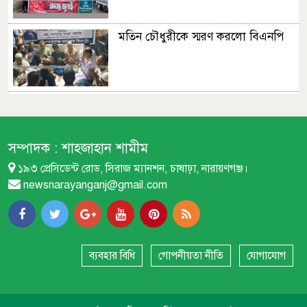
মতিন চৌধুরীকে স্মরণ করলো বিএনপি
নারায়ণগঞ্জ মহানগরীর ১১ দলীয় ঐক্যের
সমাবেশ
সম্পাদক :
শাহজাহান শামীম
১৯৩ প্রেসিডেন্ট রোড, সিরাজ ম্যানশন, চাষাঢ়া, নারায়ণগঞ্জ।
শীতলক্ষ্যার পাড়ে ওয়াকওয়েতে ছাত্রীকে
newsnarayanganj@gmail.com
লাথি, ভিডিও ভাইরাল
বৃষ্টিতে ভিজে ইসলামী আন্দোলনের গণ
মিছিল
ব্যবহার বিধি
গোপনীয়তা নীতি
যোগাযোগ