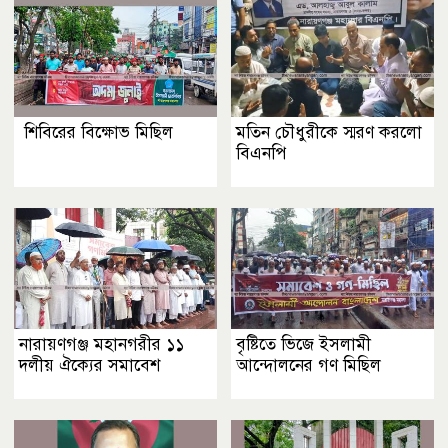
শিবিরের বিক্ষোভ মিছিল
মতিন চৌধুরীকে স্মরণ করলো
বিএনপি
নারায়ণগঞ্জ মহানগরীর ১১
বৃষ্টিতে ভিজে ইসলামী
দলীয় ঐক্যের সমাবেশ
আন্দোলনের গণ মিছিল