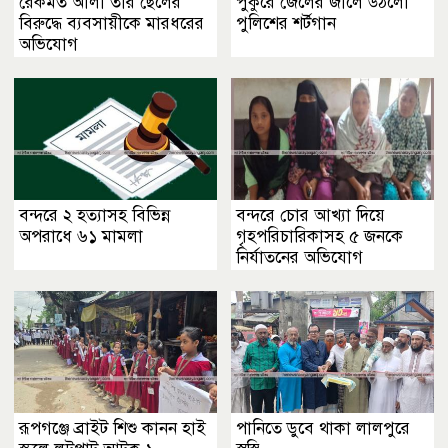
রেকমত আলী তার ছেলের
পুকুরে জেলের জালে উঠলো
বিরুদ্ধে ব্যবসায়ীকে মারধরের
পুলিশের শর্টগান
অভিযোগ
বন্দরে ২ হত্যাসহ বিভিন্ন
বন্দরে চোর আখ্যা দিয়ে
অপরাধে ৬১ মামলা
গৃহপরিচারিকাসহ ৫ জনকে
নির্যাতনের অভিযোগ
রূপগঞ্জে ব্রাইট শিশু কানন হাই
পানিতে ডুবে থাকা লালপুরে