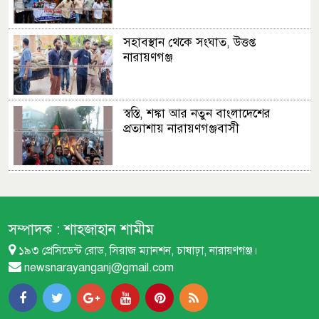
সহাবস্থান থেকে সংঘাত, উত্তপ্ত
নারায়ণগঞ্জ
স্বস্তি, শঙ্কা আর নতুন বাংলাদেশের
প্রত্যাশায় নারায়ণগঞ্জবাসী
ছাত্রদল ছাত্রশিবির সংঘর্ষের সূত্রপাত
যেভাবে
সম্পাদক :
শাহজাহান শামীম
১৯৩ প্রেসিডেন্ট রোড, সিরাজ ম্যানশন, চাষাঢ়া, নারায়ণগঞ্জ।
পুলিশের অনুপস্থিতিতে ছাত্র-জনতা
newsnarayanganj@gmail.com
নিরাপত্তায়