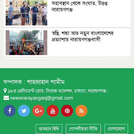
সহাবস্থান থেকে সংঘাত, উত্তপ্ত
নারায়ণগঞ্জ
স্বস্তি, শঙ্কা আর নতুন বাংলাদেশের
প্রত্যাশায় নারায়ণগঞ্জবাসী
ছাত্রদল ছাত্রশিবির সংঘর্ষের সূত্রপাত
যেভাবে
সম্পাদক :
শাহজাহান শামীম
১৯৩ প্রেসিডেন্ট রোড, সিরাজ ম্যানশন, চাষাঢ়া, নারায়ণগঞ্জ।
পুলিশের অনুপস্থিতিতে ছাত্র-জনতা
newsnarayanganj@gmail.com
নিরাপত্তায়
ইসলামী ছাত্র আন্দোলনের আলোকচিত্র
প্রদর্শনী
ব্যবহার বিধি
গোপনীয়তা নীতি
যোগাযোগ