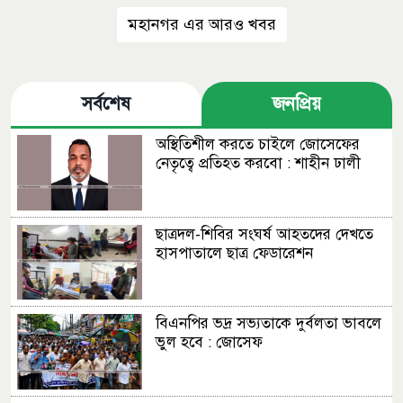
মহানগর এর আরও খবর
সর্বশেষ
জনপ্রিয়
অস্থিতিশীল করতে চাইলে জোসেফের
নেতৃত্বে প্রতিহত করবো : শাহীন ঢালী
ছাত্রদল-শিবির সংঘর্ষ আহতদের দেখতে
হাসপাতালে ছাত্র ফেডারেশন
বিএনপির ভদ্র সভ্যতাকে দুর্বলতা ভাবলে
ভুল হবে : জোসেফ