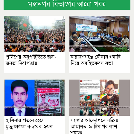
মহানগর বিভাগের আরো খবর
পুলিশের অনুপস্থিতিতে ছাত্র-
নারায়ণগঞ্জে নৌযান শুমারি
জনতা নিরাপত্তায়
নিয়ে অবহিতকরণ সভা
হাসিনার পতনে হেসে
সংস্কার আন্দোলনে সক্রিয়
মৃত্যুকোলে বন্দরের স্বজন
আমানত, ৯ দিন পর লাশ
শনাক্ত