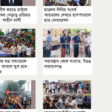
িশীল করতে চাইলে
ছাত্রদল-শিবির সংঘর্ষ
র নেতৃত্বে প্রতিহত
আহতদের দেখতে হাসপাতালে
: শাহীন ঢালী
ছাত্র ফেডারেশন
র ভদ্র সভ্যতাকে
সহাবস্থান থেকে সংঘাত, উত্তপ্ত
তা ভাবলে ভুল হবে :
নারায়ণগঞ্জ
ফ