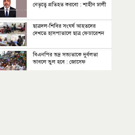
নেতৃত্বে প্রতিহত করবো : শাহীন ঢালী
ছাত্রদল-শিবির সংঘর্ষ আহতদের
দেখতে হাসপাতালে ছাত্র ফেডারেশন
বিএনপির ভদ্র সভ্যতাকে দুর্বলতা
ভাবলে ভুল হবে : জোসেফ
সহাবস্থান থেকে সংঘাত, উত্তপ্ত
নারায়ণগঞ্জ
স্বস্তি, শঙ্কা আর নতুন বাংলাদেশের
প্রত্যাশায় নারায়ণগঞ্জবাসী