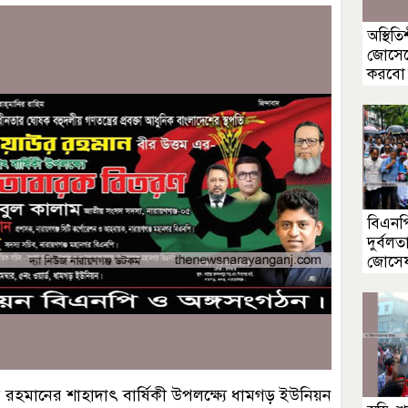
অস্থিত
জোসেফে
করবো 
বিএনপি
দুর্বল
জোসে
াউর রহমানের শাহাদাৎ বার্ষিকী উপলক্ষ্যে ধামগড় ইউনিয়ন