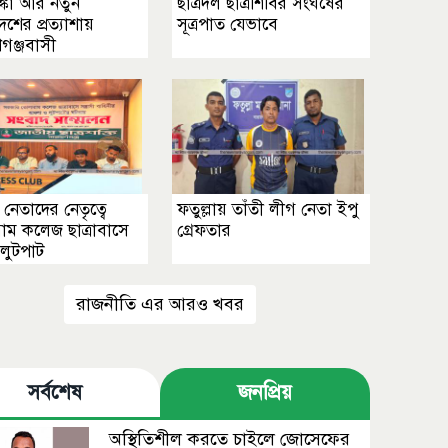
, শঙ্কা আর নতুন
ছাত্রদল ছাত্রশিবির সংঘর্ষের
েশের প্রত্যাশায়
সূত্রপাত যেভাবে
গঞ্জবাসী
 নেতাদের নেতৃত্বে
ফতুল্লায় তাঁতী লীগ নেতা ইপু
াম কলেজ ছাত্রাবাসে
গ্রেফতার
লুটপাট
রাজনীতি এর আরও খবর
সর্বশেষ
জনপ্রিয়
অস্থিতিশীল করতে চাইলে জোসেফের