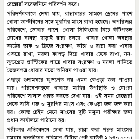
রেস্তোরাঁ সরেজমিনে পরিদর্শন করে।
পরিদর্শনকালে দেখা যায়, রান্নাঘরের সামনে ড্রেনের পাশে
খোলা ডাস্টবিনের সঙ্গে মুরগির মাংস রাখা হয়েছে। অপরিচ্ছন্ন
পরিবেশে, ডোবার পাশে, খোলা সিলিংয়ের নিচে কীটপতঙ্গ
রোধের ব্যবস্থা ছাড়াই রান্না চলছে। খাবার খোলা অবস্থায়
কাঠের তাক ও ফ্রিজে সংরক্ষণ, কাঁচা ও রান্না করা খাবার
একত্রে রাখা, ময়লা কাপড় দিয়ে খাবার ঢেকে রাখা, নন-
ফুডগ্রেড প্লাস্টিকের পাত্রে খাবার সংরক্ষণ ও ময়লা পানিতে
তৈজসপত্র ধোয়ার মতো অনিয়ম পাওয়া যায়।
এছাড়া গুদামঘরে ফুডগ্রেড নয় এমন কেওড়া জল পাওয়া
যায়। পরিবেশনস্থলে খাবারে মাছির উপস্থিতি ও নোংরা
পরিবেশে সালাদ প্রস্তুত করতে দেখা যায়। ওই সময় রেস্তোরাঁ
থেকে বাসি গরু ও মুরগির মাংস এবং কেওড়া জল জব্দ করা
হয়। কোল্ড চেইন মেনে মাংসের দুটি নমুনা পরীক্ষার জন্য
প্রধান কার্যালয়ে পাঠানো হয়।
পরীক্ষার প্রতিবেদনে দেখা যায়, রান্না করা গরুর মাংসের
নমুনায় অনুজীবের পরিমাণ টোটাল প্লেট কাউন্ট ২,৮৪০,০০০।