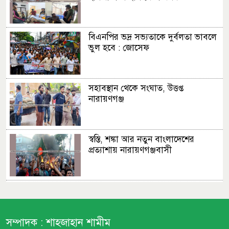
বিএনপির ভদ্র সভ্যতাকে দুর্বলতা ভাবলে
ভুল হবে : জোসেফ
সহাবস্থান থেকে সংঘাত, উত্তপ্ত
নারায়ণগঞ্জ
স্বস্তি, শঙ্কা আর নতুন বাংলাদেশের
প্রত্যাশায় নারায়ণগঞ্জবাসী
ছাত্রদল ছাত্রশিবির সংঘর্ষের সূত্রপাত
যেভাবে
সম্পাদক :
শাহজাহান শামীম