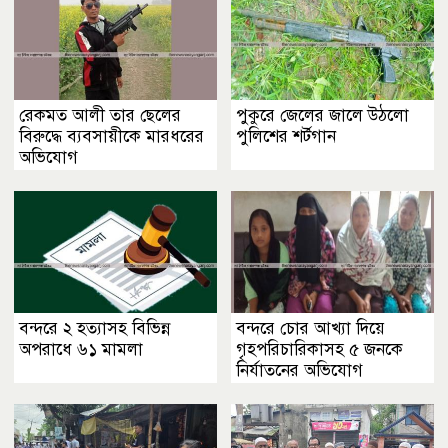
রেকমত আলী তার ছেলের
পুকুরে জেলের জালে উঠলো
বিরুদ্ধে ব্যবসায়ীকে মারধরের
পুলিশের শর্টগান
অভিযোগ
বন্দরে ২ হত্যাসহ বিভিন্ন
বন্দরে চোর আখ্যা দিয়ে
অপরাধে ৬১ মামলা
গৃহপরিচারিকাসহ ৫ জনকে
নির্যাতনের অভিযোগ