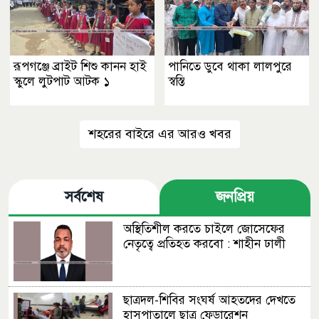
রূপগঞ্জে ব্রাইট শিশু কানন হাই
পানিতে ডুবে থাকা লালপুরে
স্কুলে লুটপাট আটক ১
স্বস্তি
শহরের বাইরে এর আরও খবর
সর্বশেষ
জনপ্রিয়
অস্থিতিশীল করতে চাইলে জোসেফের
নেতৃত্বে প্রতিহত করবো : শাহীন ঢালী
ছাত্রদল-শিবির সংঘর্ষ আহতদের দেখতে
হাসপাতালে ছাত্র ফেডারেশন