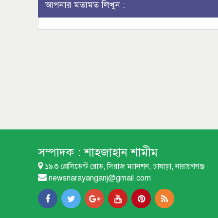
আপনার মতামত লিখুন :
সম্পাদক :
শাহজাহান শামীম
১৯৩ প্রেসিডেন্ট রোড, সিরাজ ম্যানশন, চাষাঢ়া, নারায়ণগঞ্জ।
newsnarayanganj@gmail.com