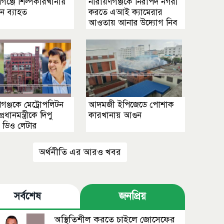
গঞ্জে শিল্পকারখানায়
নারায়ণগঞ্জকে নিরাপদ নগরী
ন ব্যাহত
করতে এআই ক্যামেরার
আওতায় আনার উদ্যোগ নিব
গঞ্জকে মেট্রোপলিটন
আদমজী ইপিজেডে পোশাক
রধানমন্ত্রীকে দিপু
কারখানায় আগুন
র ডিও লেটার
অর্থনীতি এর আরও খবর
সর্বশেষ
জনপ্রিয়
অস্থিতিশীল করতে চাইলে জোসেফের