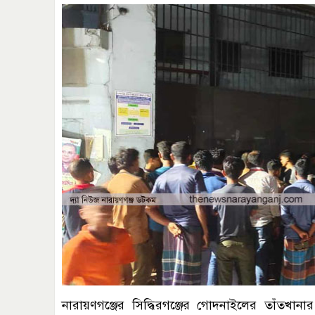
নারায়ণগঞ্জের সিদ্ধিরগঞ্জের গোদনাইলের তাঁতখা