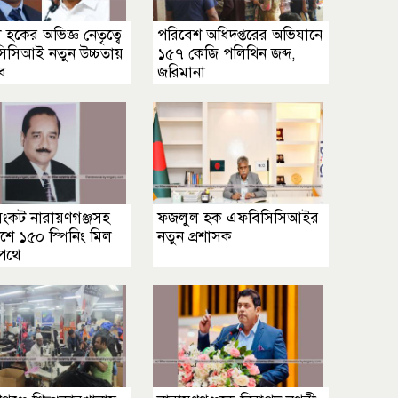
হকের অভিজ্ঞ নেতৃত্বে
পরিবেশ অধিদপ্তরের অভিযানে
িসিআই নতুন উচ্চতায়
১৫৭ কেজি পলিথিন জব্দ,
ে
জরিমানা
সংকট নারায়ণগঞ্জসহ
ফজলুল হক এফবিসিসিআইর
শে ১৫০ স্পিনিং মিল
নতুন প্রশাসক
 পথে