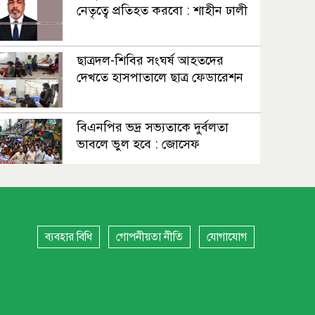
নেতৃত্বে প্রতিহত করবো : শাহীন ঢালী
ছাত্রদল-শিবির সংঘর্ষ আহতদের
দেখতে হাসপাতালে ছাত্র ফেডারেশন
বিএনপির ভদ্র সভ্যতাকে দুর্বলতা
ভাবলে ভুল হবে : জোসেফ
সহাবস্থান থেকে সংঘাত, উত্তপ্ত
নারায়ণগঞ্জ
ব্যবহার বিধি
গোপনীয়তা নীতি
যোগাযোগ
স্বস্তি, শঙ্কা আর নতুন বাংলাদেশের
প্রত্যাশায় নারায়ণগঞ্জবাসী