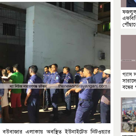
ফজলুল 
এফবিস
পৌঁছাব
গ্যাস 
সারাদে
বন্ধের
নার বউবাজার এলাকায় অবস্থিত ইউনাইটেড নিটওয়্যার