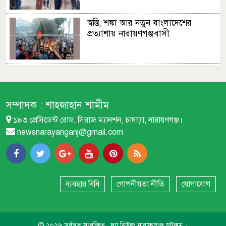
স্বস্তি, শঙ্কা আর নতুন বাংলাদেশের
প্রত্যাশায় নারায়ণগঞ্জবাসী
ছাত্রদল ছাত্রশিবির সংঘর্ষের সূত্রপাত
যেভাবে
সম্পাদক :
শাহজাহান শামীম
১৯৩ প্রেসিডেন্ট রোড, সিরাজ ম্যানশন, চাষাঢ়া, নারায়ণগঞ্জ।
পুলিশের অনুপস্থিতিতে ছাত্র-জনতা
newsnarayanganj@gmail.com
নিরাপত্তায়
ইসলামী ছাত্র আন্দোলনের আলোকচিত্র
প্রদর্শনী
ব্যবহার বিধি
গোপনীয়তা নীতি
যোগাযোগ
প্রি-পেইড মিটার বাতিল সহ ৫ দফা দাবী
© ২০২৬ সর্বস্বত্ব সংরক্ষিত , দ্যা নিউজ নারায়ণগঞ্জ ডটকম ।