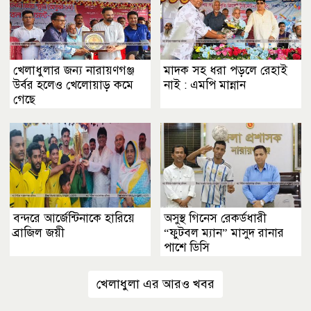
খেলাধুলার জন্য নারায়ণগঞ্জ
মাদক সহ ধরা পড়লে রেহাই
উর্বর হলেও খেলোয়াড় কমে
নাই : এমপি মান্নান
গেছে
বন্দরে আর্জেন্টিনাকে হারিয়ে
অসুস্থ গিনেস রেকর্ডধারী
ব্রাজিল জয়ী
“ফুটবল ম্যান” মাসুদ রানার
পাশে ডিসি
খেলাধুলা এর আরও খবর