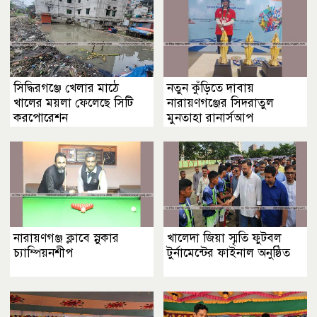
সিদ্ধিরগঞ্জে খেলার মাঠে
নতুন কুঁড়িতে দাবায়
খালের ময়লা ফেলেছে সিটি
নারায়ণগঞ্জের সিদরাতুল
করপোরেশন
মুনতাহা রানার্সআপ
নারায়ণগঞ্জ ক্লাবে স্নুকার
খালেদা জিয়া স্মৃতি ফুটবল
চ্যাম্পিয়নশীপ
টুর্নামেন্টের ফাইনাল অনুষ্ঠিত