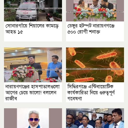
সোনারগাঁয়ে শিয়ালের কামড়ে
ডেঙ্গুর হটস্পট নারায়ণগঞ্জে
আহত ১৫
৫০০ রোগী শনাক্ত
নারায়ণগঞ্জের হাসপাতালগুলো
সিদ্ধিরগঞ্জে এন্টিবায়োটিক
আগের চেয়ে ভালো! বললেন
কার্যকারিতা নিয়ে গুরুত্বপূর্ণ
রাজীব
গবেষণা