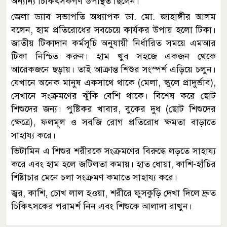
অন্যান্য চিকিৎসকগণ উপস্থিত ছিলেন।
জেলা ড্যাব সভাপতি অধ্যাপক ডা. মো. জাহাঙ্গীর আলম
বলেন, হাম প্রতিরোধের সবচেয়ে কার্যকর উপায় হলো টিকা।
জাতীয় টিকাদান কর্মসূচি অনুযায়ী নির্ধারিত সময়ে এমআর
টিকা নিশ্চিত করুন। হাম খুব সহজে একজন থেকে
আরেকজনে ছড়ায়। তাই আক্রান্ত শিশুর সংস্পর্শ এড়িয়ে চলুন।
যেখানে অনেক মানুষ একসাথে থাকে (মেলা, স্কুলে প্রাদুর্ভাব),
সেখানে সংক্রমণের ঝুঁকি বেশি থাকে। বিশেষ করে ছোট
শিশুদের জন্য। পুষ্টিকর খাবার, বুকের দুধ (ছোট শিশুদের
ক্ষেত্রে), ফলমূল ও সবজি রোগ প্রতিরোধ ক্ষমতা বাড়াতে
সাহায্য করে।
ভিটামিন এ শিশুর শরীরকে সংক্রমণের বিরুদ্ধে লড়তে সাহায্য
করে এবং হাম হলে জটিলতা কমায়। হাত ধোয়া, কাশি-হাঁচির
শিষ্টাচার মেনে চলা সংক্রমণ কমাতে সাহায্য করে।
জ্বর, কাশি, চোখ লাল হওয়া, শরীরে ফুসকুড়ি দেখা দিলে দ্রুত
চিকিৎসকের পরামর্শ নিন এবং শিশুকে আলাদা রাখুন।