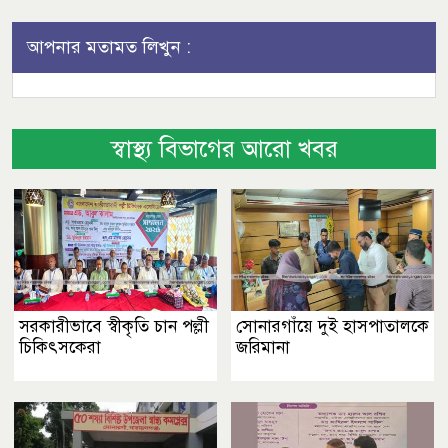
আপনার মতামত লিখুন :
স্বাস্থ্য বিভাগের আরো খবর
সরকারীভাবে স্বীকৃতি চান পল্লী
সোনারগাঁয়ে দুই হাসপাতালকে
চিকিৎসকেরা
জরিমানা