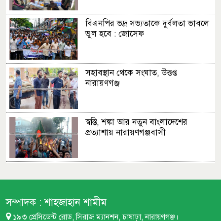
বিএনপির ভদ্র সভ্যতাকে দুর্বলতা ভাবলে
ভুল হবে : জোসেফ
সহাবস্থান থেকে সংঘাত, উত্তপ্ত
নারায়ণগঞ্জ
স্বস্তি, শঙ্কা আর নতুন বাংলাদেশের
প্রত্যাশায় নারায়ণগঞ্জবাসী
ছাত্রদল ছাত্রশিবির সংঘর্ষের সূত্রপাত
যেভাবে
সম্পাদক :
শাহজাহান শামীম
১৯৩ প্রেসিডেন্ট রোড, সিরাজ ম্যানশন, চাষাঢ়া, নারায়ণগঞ্জ।
পুলিশের অনুপস্থিতিতে ছাত্র-জনতা