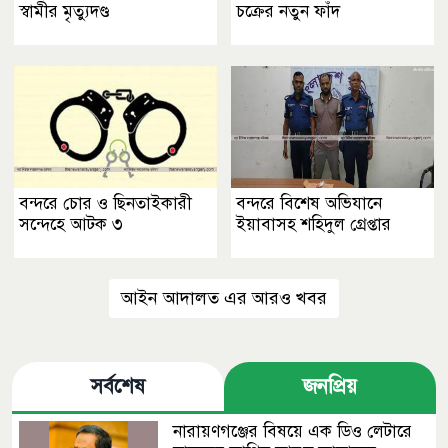
স্বামীর মৃত্যুদণ্ড
চক্রের নতুন ফাঁদ
বন্দরে চোর ও ছিনতাইকারী
বন্দরে বিশেষ অভিযানে
সন্দেহে আটক ৩
ইয়াবাসহ শহিদুল গ্রেপ্তার
আইন আদালত এর আরও খবর
সর্বশেষ
জনপ্রিয়
নারায়ণগঞ্জের বিষয়ে এক ডিও লেটারে