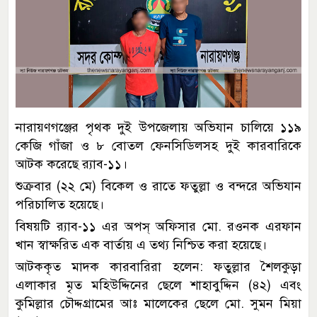
নারায়ণগঞ্জের পৃথক দুই উপজেলায় অভিযান চালিয়ে ১১৯
কেজি গাঁজা ও ৮ বোতল ফেনসিডিলসহ দুই কারবারিকে
আটক করেছে র‍্যাব-১১।
শুক্রবার (২২ মে) বিকেল ও রাতে ফতুল্লা ও বন্দরে অভিযান
পরিচালিত হয়েছে।
বিষয়টি র‍্যাব-১১ এর অপস্ অফিসার মো. রওনক এরফান
খান স্বাক্ষরিত এক বার্তায় এ তথ্য নিশ্চিত করা হয়েছে।
আটককৃত মাদক কারবারিরা হলেন: ফতুল্লার শৈলকুড়া
এলাকার মৃত মহিউদ্দিনের ছেলে শাহাবুদ্দিন (৪২) এবং
কুমিল্লার চৌদ্দগ্রামের আঃ মালেকের ছেলে মো. সুমন মিয়া