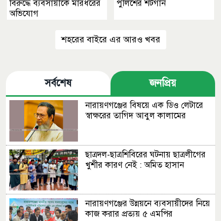
বিরুদ্ধে ব্যবসায়ীকে মারধরের
পুলিশের শর্টগান
অভিযোগ
শহরের বাইরে এর আরও খবর
সর্বশেষ
জনপ্রিয়
নারায়ণগঞ্জের বিষয়ে এক ডিও লেটারে
স্বাক্ষরের তাগিদ আবুল কালামের
ছাত্রদল-ছাত্রশিবিরের ঘটনায় ছাত্রলীগের
খুশীর কারণ নেই : অমিত হাসান
নারায়ণগঞ্জের উন্নয়নে ব্যবসায়ীদের নিয়ে
কাজ করার প্রত্যয় ৫ এমপির