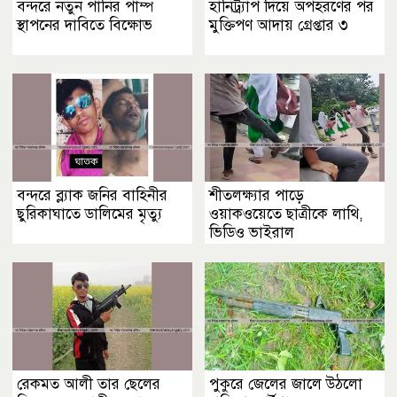
বন্দরে নতুন পানির পাম্প
হানিট্র্যাপ দিয়ে অপহরণের পর
স্থাপনের দাবিতে বিক্ষোভ
মুক্তিপণ আদায় গ্রেপ্তার ৩
বন্দরে ব্ল্যাক জনির বাহিনীর
শীতলক্ষ্যার পাড়ে
ছুরিকাঘাতে ডালিমের মৃত্যু
ওয়াকওয়েতে ছাত্রীকে লাথি,
ভিডিও ভাইরাল
রেকমত আলী তার ছেলের
পুকুরে জেলের জালে উঠলো