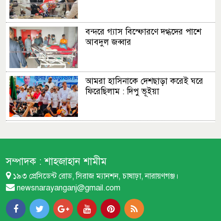
বন্দরে গ্যাস বিস্ফোরণে দগ্ধদের পাশে
আবদুল জব্বার
আমরা হাসিনাকে দেশছাড়া করেই ঘরে
ফিরেছিলাম : দিপু ভূইয়া
এমপির প্রস্তাব : ফতুল্লা ভেঙে হচ্ছে নতুন
থানা
সম্পাদক :
শাহজাহান শামীম
১৯৩ প্রেসিডেন্ট রোড, সিরাজ ম্যানশন, চাষাঢ়া, নারায়ণগঞ্জ।
বন্দরে বিস্ফোরণে একই পরিবারের
newsnarayanganj@gmail.com
শিশুসহ ৩ জন দগ্ধ