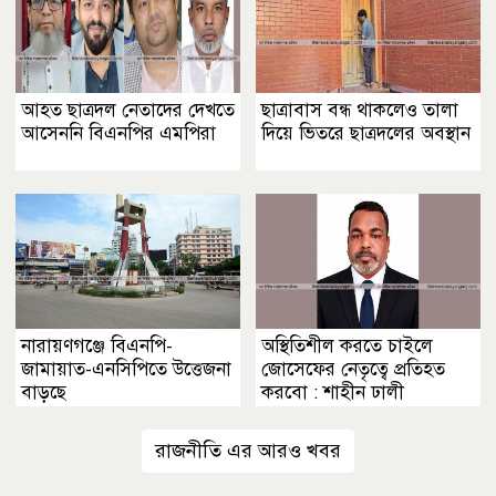
আহত ছাত্রদল নেতাদের দেখতে
ছাত্রাবাস বন্ধ থাকলেও তালা
আসেননি বিএনপির এমপিরা
দিয়ে ভিতরে ছাত্রদলের অবস্থান
নারায়ণগঞ্জে বিএনপি-
অস্থিতিশীল করতে চাইলে
জামায়াত-এনসিপিতে উত্তেজনা
জোসেফের নেতৃত্বে প্রতিহত
বাড়ছে
করবো : শাহীন ঢালী
রাজনীতি এর আরও খবর