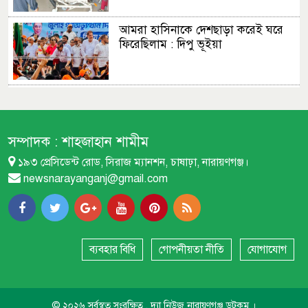
আমরা হাসিনাকে দেশছাড়া করেই ঘরে
ফিরেছিলাম : দিপু ভূইয়া
এমপির প্রস্তাব : ফতুল্লা ভেঙে হচ্ছে নতুন
থানা
সম্পাদক :
শাহজাহান শামীম
১৯৩ প্রেসিডেন্ট রোড, সিরাজ ম্যানশন, চাষাঢ়া, নারায়ণগঞ্জ।
বন্দরে বিস্ফোরণে একই পরিবারের
newsnarayanganj@gmail.com
শিশুসহ ৩ জন দগ্ধ
বন্দরে নতুন পানির পাম্প স্থাপনের
দাবিতে বিক্ষোভ
ব্যবহার বিধি
গোপনীয়তা নীতি
যোগাযোগ
দেশটাকে শান্তি দাও : আব্দুল আউয়াল
© ২০২৬ সর্বস্বত্ব সংরক্ষিত , দ্যা নিউজ নারায়ণগঞ্জ ডটকম ।