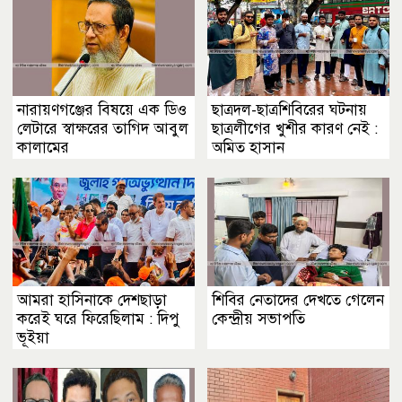
নারায়ণগঞ্জের বিষয়ে এক ডিও
ছাত্রদল-ছাত্রশিবিরের ঘটনায়
লেটারে স্বাক্ষরের তাগিদ আবুল
ছাত্রলীগের খুশীর কারণ নেই :
কালামের
অমিত হাসান
আমরা হাসিনাকে দেশছাড়া
শিবির নেতাদের দেখতে গেলেন
করেই ঘরে ফিরেছিলাম : দিপু
কেন্দ্রীয় সভাপতি
ভূইয়া