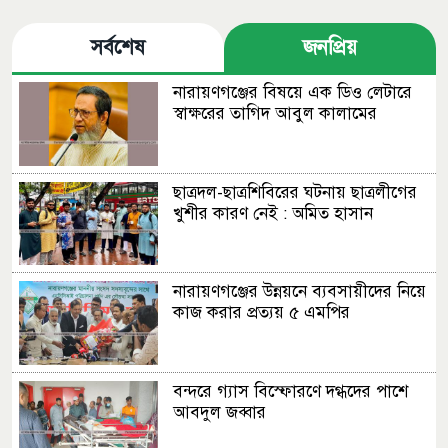
সর্বশেষ
জনপ্রিয়
নারায়ণগঞ্জের বিষয়ে এক ডিও লেটারে
স্বাক্ষরের তাগিদ আবুল কালামের
ছাত্রদল-ছাত্রশিবিরের ঘটনায় ছাত্রলীগের
খুশীর কারণ নেই : অমিত হাসান
নারায়ণগঞ্জের উন্নয়নে ব্যবসায়ীদের নিয়ে
কাজ করার প্রত্যয় ৫ এমপির
বন্দরে গ্যাস বিস্ফোরণে দগ্ধদের পাশে
আবদুল জব্বার