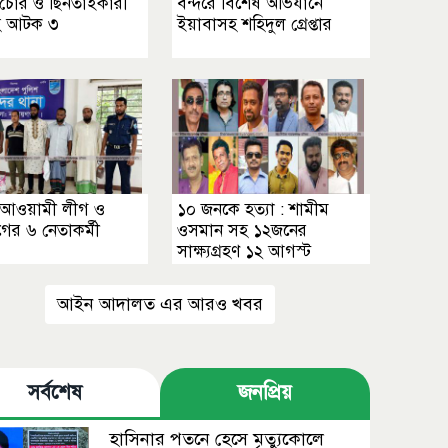
ে চোর ও ছিনতাইকারী
বন্দরে বিশেষ অভিযানে
হে আটক ৩
ইয়াবাসহ শহিদুল গ্রেপ্তার
ে আওয়ামী লীগ ও
১০ জনকে হত্যা : শামীম
ীগের ৬ নেতাকর্মী
ওসমান সহ ১২জনের
সাক্ষ্যগ্রহণ ১২ আগস্ট
আইন আদালত এর আরও খবর
সর্বশেষ
জনপ্রিয়
হাসিনার পতনে হেসে মৃত্যুকোলে