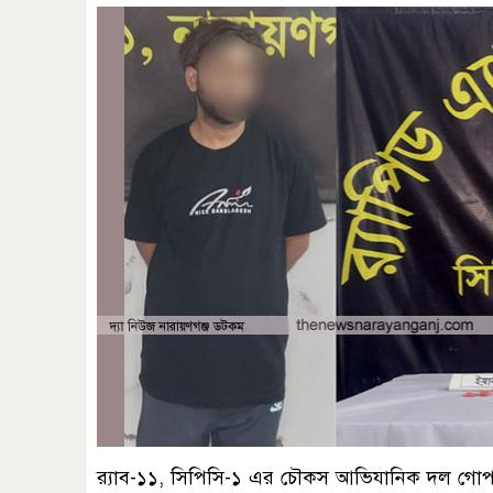
র‍্যাব-১১, সিপিসি-১ এর চৌকস আভিযানিক দল গোপন