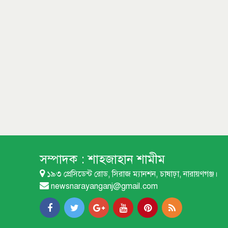
সম্পাদক :
শাহজাহান শামীম
১৯৩ প্রেসিডেন্ট রোড, সিরাজ ম্যানশন, চাষাঢ়া, নারায়ণগঞ্জ।
newsnarayanganj@gmail.com