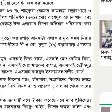
বিজয়ের
ুড়িয়া হেরোইন জব্দ করা হয়েছে ।
াতন ৮৪ নং শাহসুজা রোডের আমহাট্টা জল্লারপাড়া ও
িশ পরিদর্শক (তদন্ত) মোঃ রাশেদুল হাসান খান এবং
েতৃত্বে উক্ত এলাকায় বিশেষ অভিযান পরিচালনা করা
িব (৩১) জল্লারপাড় আমহাট্টা এলাকার মৃত কমল মিয়ার
গীরের স্ত্রী ও মো. মৃদুল (১৯) জল্লারপাড় এলাকার
বিএম ই
গণঅভ্য
মামুন, এসআই বিনয় বাড়ৈ, এসআই মোঃ সেলিম মিয়া,
েন, এসআই মোঃ খায়রুল বাশার, এএসআই তৌহিদুর
াশেদ, এএসআই নাঈমুল ইসলামসহ সঙ্গীয় ফোর্স।
িশোর গ্যাং, চাঁদাবাজ, সন্ত্রাসীদের বিরুদ্ধে চলছে
হরের নিউ জিমখানা ও জল্লারপাড় এলাকা থেকে তাদের
।
দক ব্যবসায়ী বলে স্বীকার করেছে বলে দাবি পুলিশের।
ায় মাদকদ্রব্য নিয়ন্ত্রণ আইন, বিশেষ ক্ষমতা আইন এবং