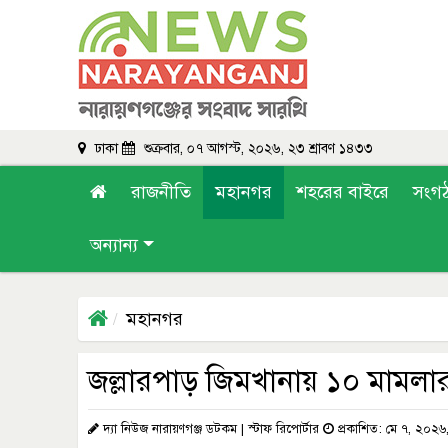
ঢাকা
শুক্রবার, ০৭ আগস্ট, ২০২৬, ২৩ শ্রাবণ ১৪৩৩
রাজনীতি
মহানগর
শহরের বাইরে
সংগ
অন্যান্য
মহানগর
জল্লারপাড় জিমখানায় ১০ মামলার 
দ্যা নিউজ নারায়ণগঞ্জ ডটকম | স্টাফ রিপোর্টার
প্রকাশিত: মে ৭, ২০২