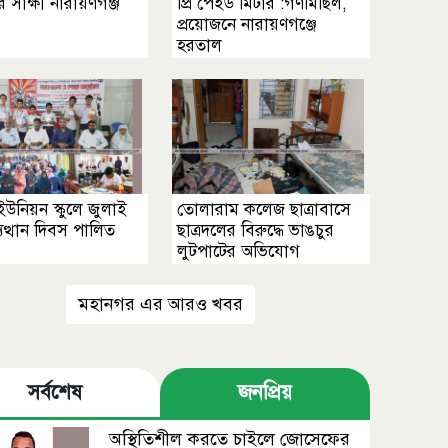
 সাক্ষী নারায়ণগঞ্জ
প্রি পেইড মিটার :গণমিছিল,
প্রয়োজনে নারায়ণগঞ্জে
হরতাল
উনিয়ন স্কুলে জুলাই
তোলারাম কলেজ ছাত্রাবাসে
ুত্থান দিবস পালিত
ছাত্রদলের বিরুদ্ধে ভাঙচুর
লুটপাটের অভিযোগ
মহানগর এর আরও খবর
সর্বশেষ
জনপ্রিয়
অস্থিতিশীল করতে চাইলে জোসেফের