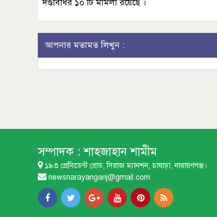
দণ্ডবিধির ১০ টি মামলা রয়েছে ।
আপনার মতামত লিখুন :
সম্পাদক :
শাহজাহান শামীম
১৯৩ প্রেসিডেন্ট রোড, সিরাজ ম্যানশন, চাষাঢ়া, নারায়ণগঞ্জ।
newsnarayanganj@gmail.com