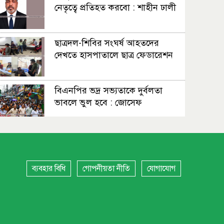
নেতৃত্বে প্রতিহত করবো : শাহীন ঢালী
ছাত্রদল-শিবির সংঘর্ষ আহতদের
দেখতে হাসপাতালে ছাত্র ফেডারেশন
বিএনপির ভদ্র সভ্যতাকে দুর্বলতা
ভাবলে ভুল হবে : জোসেফ
সহাবস্থান থেকে সংঘাত, উত্তপ্ত
নারায়ণগঞ্জ
ব্যবহার বিধি
গোপনীয়তা নীতি
যোগাযোগ
স্বস্তি, শঙ্কা আর নতুন বাংলাদেশের
প্রত্যাশায় নারায়ণগঞ্জবাসী