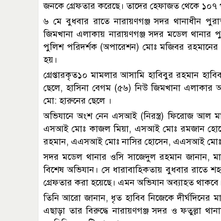
জনকে গ্রেফতার করেছে। তাদের হেফাজত থেকে ১০৭ প
৬ মে বুধবার রাতে নারায়ণগঞ্জ সদর থানাধীন পুর
জিমখানা এলাকায় নারায়ণগঞ্জ সদর মডেল থানার পুল
পুলিশ পরিদর্শক (অপারেশন) মোঃ মজিবর রহমানের ন
হয়।
গ্রেপ্তারকৃত১০ মামলার আসামি হাবিবুর রহমান হাব
ছেলে, হাসিনা বেগম (৫৬) নিউ জিমখানা এলাকার আলম
মো: হারুনের ছেলে ।
অভিযানে অংশ নেন এসআই (নিরস্ত্র) ফিরোজ আল 
এসআই মোঃ কাজল মিয়া, এসআই মোঃ রমজান হোস
রহমান, এএসআই মোঃ নাসির হোসেন, এএসআই মোঃ র
সদর মডেল থানার ওসি সাজেদুল রহমান জানান, মাদক ক
বিশেষ অভিযান। সে ধারাবাহিকতায় বুধবার রাতে শ
গ্রেফতার করা হয়েছে। এমন অভিযান অব্যাহত থাকবে
তিনি আরো জানান, ধৃত হাবিব নিজেকে দীর্ঘদিনের মা
এছাড়া তার বিরুদ্ধে নারায়ণগঞ্জ সদর ও ফতুল্লা থান