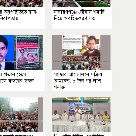
 অনুপস্থিতিতে ছাত্র-
নারায়ণগঞ্জে নৌযান শুমারি
িরাপত্তায়
নিয়ে অবহিতকরণ সভা
ার পতনে হেসে
সংস্কার আন্দোলনে সক্রিয়
কোলে বন্দরের স্বজন
আমানত, ৯ দিন পর লাশ
শনাক্ত