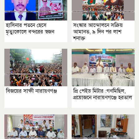
হাসিনার পতনে হেসে
সংস্কার আন্দোলনে সক্রিয়
মৃত্যুকোলে বন্দরের স্বজন
আমানত, ৯ দিন পর লাশ
শনাক্ত
বিজয়ের সাক্ষী নারায়ণগঞ্জ
প্রি পেইড মিটার :গণমিছিল,
প্রয়োজনে নারায়ণগঞ্জে হরতাল