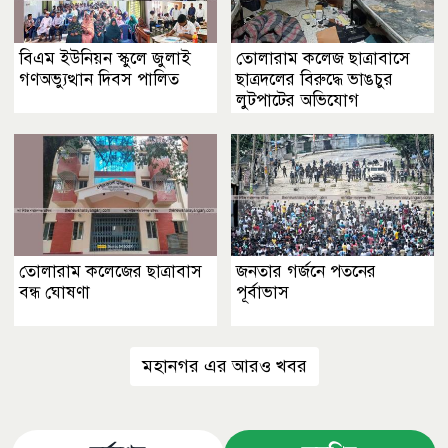
বিএম ইউনিয়ন স্কুলে জুলাই
তোলারাম কলেজ ছাত্রাবাসে
গণঅভ্যুত্থান দিবস পালিত
ছাত্রদলের বিরুদ্ধে ভাঙচুর
লুটপাটের অভিযোগ
তোলারাম কলেজের ছাত্রাবাস
জনতার গর্জনে পতনের
বন্ধ ঘোষণা
পূর্বাভাস
মহানগর এর আরও খবর