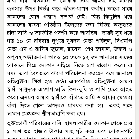
মারা যায়। বর্তমানে ৩ মেয়েকে নিয়ে আমরা এই মাছের
ব্যবসার উপর নির্ভর করে জীবন-যাপন করছি। কারো সাথে
আমাদের কোন খারাপ সম্পর্ক নেই। কিন্তু কিছুদিন ধরে
আমাদের ব্যবসা প্রতিষ্ঠান উচ্ছেদের জন্য বিভিন্ন অজুহাতে
চাঁদা দাবি ও ভয়ভীতি প্রদর্শন করে আসছিল। তারই সূত্র ধরে
গত ১০ মে রবিবার দুপুরে যুবদল নেতা শহিদুল, বিএনপি
নেতা এম এ হালিম জুয়েল, রাসেল, শেখ জামাল, উজ্জল ও
অপুসহ অজ্ঞাতনামা আরও ১০ থেকে ১২ জন আমাদের মাছের
দোকানে গিয়ে দোকান সড়িয়ে নিতে চাপ প্রয়োগ করে। এ
সময় তারা বৈধভাবে ব্যবসা পরিচালনা করছেন বলে জানালে
অভিযুক্তরা ক্ষিপ্ত হয়ে ওঠে। একপর্যায়ে অভিযুক্তরা আমার
স্বামী মাসুদকে এলোপাতাড়ি কিল-ঘুষি ও লাথি মেরে আহত
করে। এসময় আমার স্বামীকে বাঁচাতে আমি ও আমার মেয়েরা
বাঁধা দিতে গেলে তাদেরও মারধর করা হয়। একই সঙ্গে
আমার মেয়েদের শ্লীলতাহানি করা হয়।
ভুক্তভোগী পরিবারের দাবি, হামলাকারীরা দোকান থেকে প্রায়
১ লাখ ৩০ হাজার টাকার মাছ লুট করে এবং দোকানপাট