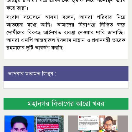
ভাঙচুর চালায়। পরে প্রাণনাশের হুমকি দিয়ে ঘটনাস্থল ত্যাগ
করে তারা।
সংবাদ সম্মেলনে আসমা বলেন, আমরা পরিবার নিয়ে
আতঙ্কের মধ্যে আছি। আমাদের নিরাপত্তা নিশ্চিত করে
দোষীদের বিরুদ্ধে আইনগত ব্যবস্থা নেওয়ার দাবি জানাচ্ছি।
আমরা এমপি আজহারুল ইসলাম মান্নান ও প্রধানমন্ত্রী তারেক
রহমানের দৃষ্টি আকর্ষণ করছি।
আপনার মতামত লিখুন :
মহানগর বিভাগের আরো খবর