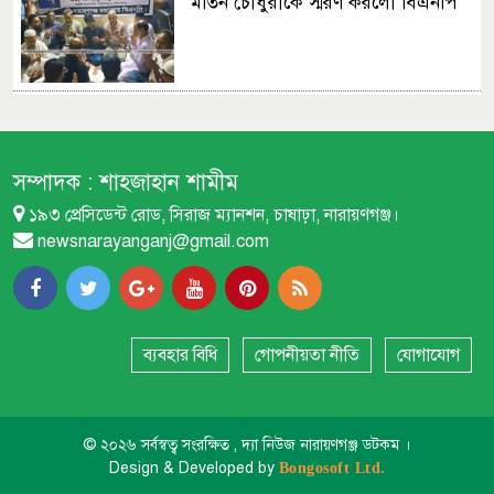
মতিন চৌধুরীকে স্মরণ করলো বিএনপি
নারায়ণগঞ্জ মহানগরীর ১১ দলীয় ঐক্যের
সমাবেশ
সম্পাদক :
শাহজাহান শামীম
১৯৩ প্রেসিডেন্ট রোড, সিরাজ ম্যানশন, চাষাঢ়া, নারায়ণগঞ্জ।
শীতলক্ষ্যার পাড়ে ওয়াকওয়েতে ছাত্রীকে
newsnarayanganj@gmail.com
লাথি, ভিডিও ভাইরাল
বৃষ্টিতে ভিজে ইসলামী আন্দোলনের গণ
মিছিল
ব্যবহার বিধি
গোপনীয়তা নীতি
যোগাযোগ
প্রি পেইড মিটার :গণমিছিল, প্রয়োজনে
© ২০২৬ সর্বস্বত্ব সংরক্ষিত , দ্যা নিউজ নারায়ণগঞ্জ ডটকম ।
নারায়ণগঞ্জে হরতাল
Design & Developed by
Bongosoft Ltd.