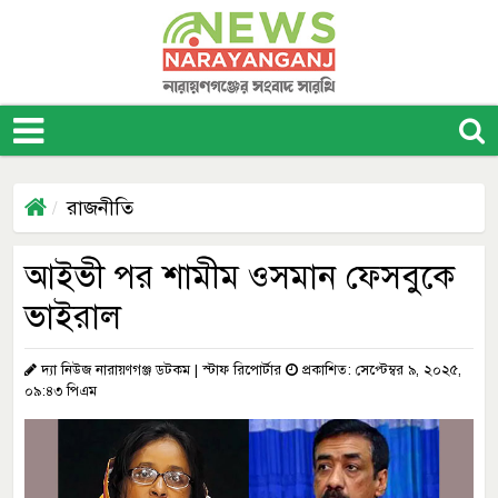
রাজনীতি
আইভী পর শামীম ওসমান ফেসবুকে
ভাইরাল
দ্যা নিউজ নারায়ণগঞ্জ ডটকম | স্টাফ রিপোর্টার
প্রকাশিত: সেপ্টেম্বর ৯, ২০২৫,
০৯:৪৩ পিএম