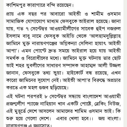
কাশিমপুর কারাগারে বন্দি রয়েছেন।
প্রায় এক বছর পর আবারো আইভী ও শামীম ওসমান
সামাজিক যোগাযোগ মাধ্যম ফেসবুকে ভাইরাল হয়েছে। জানা
যায়, গত ৭ সেপ্টেম্বর আওয়ামীলীগের সাবেক হুইপ নজরুল
ইসলাম বাবু নামে ফেসবুক আইডি থেকে ‘আলহামদুল্লিল্লাহ
জামিনে মুক্ত নারায়ণগঞ্জের অগ্নিকন্যা সেলিনা হায়াৎ আইভী
আপা’। এমন পোস্টে দ্রুত সময়ে ভাইরাল হয়ে যায় আইভী
সমর্থক ও বিরোধীদের মধ্যে। জামিনে মুক্ত ঘটনায় তার ছোট
ভাই শহর যুবলীগের সাধারণ সম্পাদক আহাম্মদ আলী উজ্জল
জানান, ফেসবুকে তথ্য ভুয়া। হাইকোর্ট বন্ধ রয়েছে, এখন
কারো জামিনের সুযোগ নেই। আইভী আপা’র বিরুদ্ধে অপ্রচার
করতে এক মহল গুজব ছড়িয়েছে।
এই ঘটনা পরপরই ৮ সেপ্টেম্বর সন্ধ্যায় বাংলাদেশ আওয়ামী
প্রজন্মলীগ প্যাজে নাহিয়ান খান একটি পোষ্টে, ব্রেকিং নিউজ,
এই মুহূর্তে দেশে আসলেন আমাদের শামিম ওসমান ভাই। কি
শুরু হয়ে গেলো দেশে। এবার খেলা হবে।। জয় বাংলা।
নারায়ণগঞ্জ এ জনস্রোত।