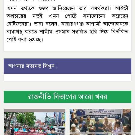
এমন তথ্যকে গুজব জানিয়েছেন তার সমর্থকরা। আইভী
অপ্রচারের মতই এমন পোষ্টে সমালোচনা করেছেন
নেটিজনেরা। তারা বলেন, নারায়ণগঞ্জ আগামী আন্দোলনকে
বাধাগ্রস্থ করতে শামীম ওসমান সম্বলিত ছবি দিয়ে বির্তকিত
পোষ্ট করা হয়েছে।
আপনার মতামত লিখুন :
রাজনীতি বিভাগের আরো খবর