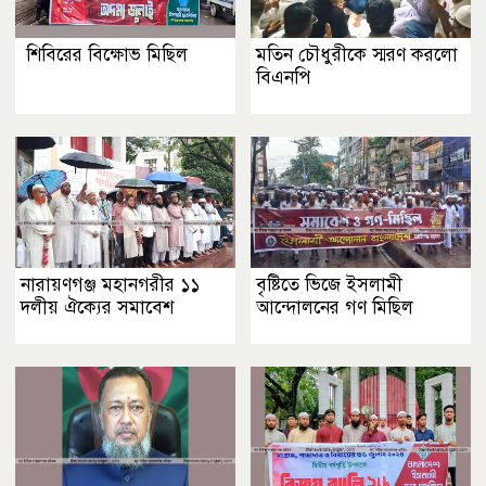
শিবিরের বিক্ষোভ মিছিল
মতিন চৌধুরীকে স্মরণ করলো
বিএনপি
নারায়ণগঞ্জ মহানগরীর ১১
বৃষ্টিতে ভিজে ইসলামী
দলীয় ঐক্যের সমাবেশ
আন্দোলনের গণ মিছিল