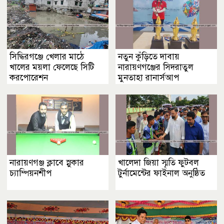
সিদ্ধিরগঞ্জে খেলার মাঠে
নতুন কুঁড়িতে দাবায়
খালের ময়লা ফেলেছে সিটি
নারায়ণগঞ্জের সিদরাতুল
করপোরেশন
মুনতাহা রানার্সআপ
নারায়ণগঞ্জ ক্লাবে স্নুকার
খালেদা জিয়া স্মৃতি ফুটবল
চ্যাম্পিয়নশীপ
টুর্নামেন্টের ফাইনাল অনুষ্ঠিত