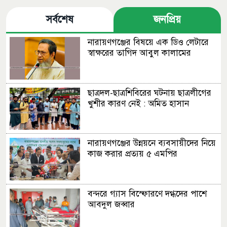
সর্বশেষ
জনপ্রিয়
নারায়ণগঞ্জের বিষয়ে এক ডিও লেটারে
স্বাক্ষরের তাগিদ আবুল কালামের
ছাত্রদল-ছাত্রশিবিরের ঘটনায় ছাত্রলীগের
খুশীর কারণ নেই : অমিত হাসান
নারায়ণগঞ্জের উন্নয়নে ব্যবসায়ীদের নিয়ে
কাজ করার প্রত্যয় ৫ এমপির
বন্দরে গ্যাস বিস্ফোরণে দগ্ধদের পাশে
আবদুল জব্বার