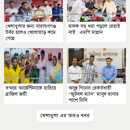
খেলাধুলার জন্য নারায়ণগঞ্জ
মাদক সহ ধরা পড়লে রেহাই
উর্বর হলেও খেলোয়াড় কমে
নাই : এমপি মান্নান
গেছে
বন্দরে আর্জেন্টিনাকে হারিয়ে
অসুস্থ গিনেস রেকর্ডধারী
ব্রাজিল জয়ী
“ফুটবল ম্যান” মাসুদ রানার
পাশে ডিসি
খেলাধুলা এর আরও খবর