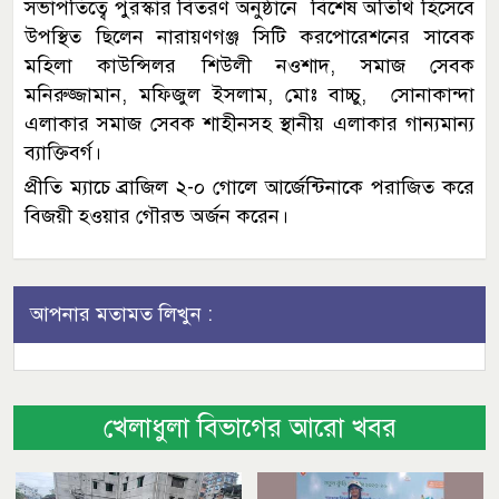
সভাপতিত্বে পুরস্কার বিতরণ অনুষ্ঠানে বিশেষ অতিথি হিসেবে
উপস্থিত ছিলেন নারায়ণগঞ্জ সিটি করপোরেশনের সাবেক
মহিলা কাউন্সিলর শিউলী নওশাদ, সমাজ সেবক
মনিরুজ্জামান, মফিজুল ইসলাম, মোঃ বাচ্চু, সোনাকান্দা
এলাকার সমাজ সেবক শাহীনসহ স্থানীয় এলাকার গান্যমান্য
ব্যাক্তিবর্গ।
প্রীতি ম্যাচে ব্রাজিল ২-০ গোলে আর্জেন্টিনাকে পরাজিত করে
বিজয়ী হওয়ার গৌরভ অর্জন করেন।
আপনার মতামত লিখুন :
খেলাধুলা বিভাগের আরো খবর