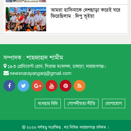
আমরা হাসিনাকে দেশছাড়া করেই ঘরে
ফিরেছিলাম : দিপু ভূইয়া
এমপির প্রস্তাব : ফতুল্লা ভেঙে হচ্ছে নতুন
থানা
সম্পাদক :
শাহজাহান শামীম
১৯৩ প্রেসিডেন্ট রোড, সিরাজ ম্যানশন, চাষাঢ়া, নারায়ণগঞ্জ।
বন্দরে বিস্ফোরণে একই পরিবারের
newsnarayanganj@gmail.com
শিশুসহ ৩ জন দগ্ধ
বন্দরে নতুন পানির পাম্প স্থাপনের
দাবিতে বিক্ষোভ
ব্যবহার বিধি
গোপনীয়তা নীতি
যোগাযোগ
দেশটাকে শান্তি দাও : আব্দুল আউয়াল
© ২০২৬ সর্বস্বত্ব সংরক্ষিত , দ্যা নিউজ নারায়ণগঞ্জ ডটকম ।