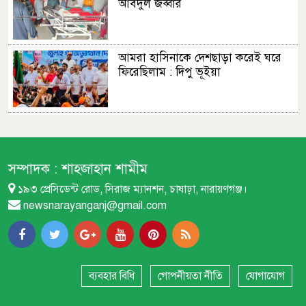
আবদুল জব্বার
আমরা হাসিনাকে দেশছাড়া করেই ঘরে
ফিরেছিলাম : দিপু ভূইয়া
এমপির প্রস্তাব : ফতুল্লা ভেঙে হচ্ছে নতুন
থানা
সম্পাদক :
শাহজাহান শামীম
১৯৩ প্রেসিডেন্ট রোড, সিরাজ ম্যানশন, চাষাঢ়া, নারায়ণগঞ্জ।
বন্দরে বিস্ফোরণে একই পরিবারের
newsnarayanganj@gmail.com
শিশুসহ ৩ জন দগ্ধ
বন্দরে নতুন পানির পাম্প স্থাপনের
দাবিতে বিক্ষোভ
ব্যবহার বিধি
গোপনীয়তা নীতি
যোগাযোগ