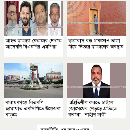
আহত ছাত্রদল নেতাদের দেখতে
ছাত্রাবাস বন্ধ থাকলেও তালা
আসেননি বিএনপির এমপিরা
দিয়ে ভিতরে ছাত্রদলের অবস্থান
নারায়ণগঞ্জে বিএনপি-
অস্থিতিশীল করতে চাইলে
জামায়াত-এনসিপিতে উত্তেজনা
জোসেফের নেতৃত্বে প্রতিহত
বাড়ছে
করবো : শাহীন ঢালী