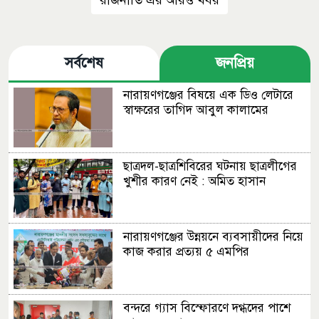
রাজনীতি এর আরও খবর
সর্বশেষ
জনপ্রিয়
নারায়ণগঞ্জের বিষয়ে এক ডিও লেটারে
স্বাক্ষরের তাগিদ আবুল কালামের
ছাত্রদল-ছাত্রশিবিরের ঘটনায় ছাত্রলীগের
খুশীর কারণ নেই : অমিত হাসান
নারায়ণগঞ্জের উন্নয়নে ব্যবসায়ীদের নিয়ে
কাজ করার প্রত্যয় ৫ এমপির
বন্দরে গ্যাস বিস্ফোরণে দগ্ধদের পাশে