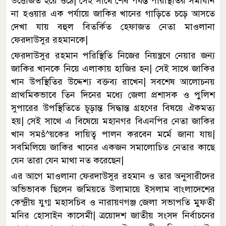
উত্তেজিত হয়ে ওঠে| সেই সাথে শেষ পর্যন্ত পরিস্থিতির সমাধান
না হওয়ার এক পর্যায়ে জাকির খানের গাড়িতে চড়ে আসতে
দেখা যায় বহুল বিতর্কিত হেফাজত নেতা মাওলানা
ফেরদাউসুর রহমানকে|
ফেরদাউসুর রহমান পরিস্থিতি নিজের নিয়ন্ত্রণে নেয়ার জন্য
জাকির খানকে নিয়ে এলাকায় হাজির হন| সেই সাথে জাকির
খান উপস্থিতির উদ্দেশ্য বক্তব্য রাখেন| সবশেষ আলোচনয়
প্রাথমিকভাবে তিন দিনের মধ্যে জেলা প্রশাসক ও পুলিশ
সুপারের উপস্থিতিতে চূড়ান্ত সিদ্ধান্ত গ্রহণের বিষয়ে ঐকমত্য
হয়| সেই সাথে এ বিষেয়ে মহানগর বিএনপির নেতা জাকির
খান সমš^য়কের দায়িত্ব পালন করবেন মর্মে জানা যায়|
সবমিলিয়ে জাকির খানের একজন সমালোচিত নেতার কাছে
যেন তারা যেন মাথা নত করেছেন|
এর আগে মাওলানা ফেরদাউসুর রহমান ও তার অনুসারীদের
অভিভাবক ছিলেন জমিয়তে উলামায়ে ইসলাম বাংলাদেশের
কেন্দ্রীয় যুগ্ম মহাসচিব ও নারায়ণগঞ্জ জেলা সভাপতি মুফতী
মনির হোসাইন কাসেমী| ত্রয়োদশ জাতীয় সংসদ নির্বাচনের