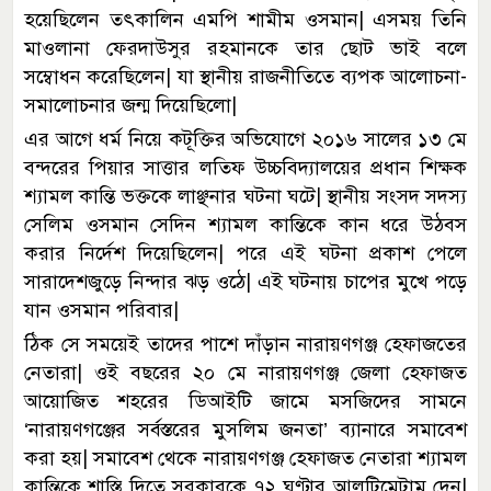
হয়েছিলেন তৎকালিন এমপি শামীম ওসমান| এসময় তিনি
মাওলানা ফেরদাউসুর রহমানকে তার ছোট ভাই বলে
সম্বোধন করেছিলেন| যা স্থানীয় রাজনীতিতে ব্যপক আলোচনা-
সমালোচনার জন্ম দিয়েছিলো|
এর আগে ধর্ম নিয়ে কটূক্তির অভিযোগে ২০১৬ সালের ১৩ মে
বন্দরের পিয়ার সাত্তার লতিফ উচ্চবিদ্যালয়ের প্রধান শিক্ষক
শ্যামল কান্তি ভক্তকে লাঞ্ছনার ঘটনা ঘটে| স্থানীয় সংসদ সদস্য
সেলিম ওসমান সেদিন শ্যামল কান্তিকে কান ধরে উঠবস
করার নির্দেশ দিয়েছিলেন| পরে এই ঘটনা প্রকাশ পেলে
সারাদেশজুড়ে নিন্দার ঝড় ওঠে| এই ঘটনায় চাপের মুখে পড়ে
যান ওসমান পরিবার|
ঠিক সে সময়েই তাদের পাশে দাঁড়ান নারায়ণগঞ্জ হেফাজতের
নেতারা| ওই বছরের ২০ মে নারায়ণগঞ্জ জেলা হেফাজত
আয়োজিত শহরের ডিআইটি জামে মসজিদের সামনে
‘নারায়ণগঞ্জের সর্বস্তরের মুসলিম জনতা’ ব্যানারে সমাবেশ
করা হয়| সমাবেশ থেকে নারায়ণগঞ্জ হেফাজত নেতারা শ্যামল
কান্তিকে শাস্তি দিতে সরকারকে ৭২ ঘণ্টার আলটিমেটাম দেন|