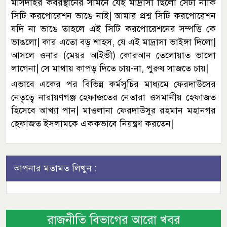
মাসদাইর কবরস্থানের সামনে যেই মাদ্রাসা ছিলো সেটা নাকি
সিটি করপোরেশন ভাঙে নাই| আমার প্রশ্ন সিটি করপোরেশন
যদি না ভাঙে তাহলে এই সিটি করপোরেশনের সম্পত্তি কে
ভাঙলো| কার এতো বড় শাহস, যে এই মাদ্রাসা ভাইঙ্গা দিলো|
আসলে ওনার (মেয়র আইভী) কোরআন তেলোয়াত ভালো
লাগেনা| সে মাথায় কাপড় দিতে চায়-না, পুরুষ সাজতে চায়|
এভাবে একের পর বিভিন্ন কর্মসূচির মাধ্যমে ফেরদাউসের
নেতৃত্বে নারায়ণগঞ্জ হেফাজতের নেতারা ওসমানীয় হেফাজত
হিসেবে আখ্যা পান| মাওলানা ফেরদাউসুর রহমান মহানগর
হেফাজত ইসলামকে এককভাবে নিয়ন্ত্রণ করতেন|
আপনার মতামত লিখুন :
রাজনীতি বিভাগের আরো খবর