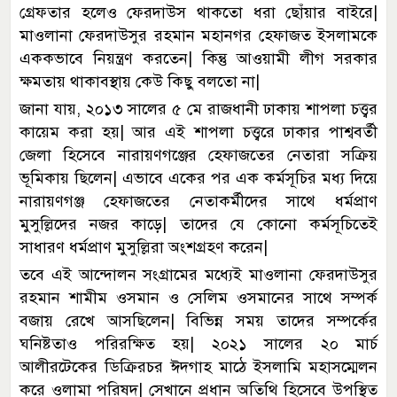
গ্রেফতার হলেও ফেরদাউস থাকতো ধরা ছোঁয়ার বাইরে|
মাওলানা ফেরদাউসুর রহমান মহানগর হেফাজত ইসলামকে
এককভাবে নিয়ন্ত্রণ করতেন| কিন্তু আওয়ামী লীগ সরকার
ক্ষমতায় থাকাবস্থায় কেউ কিছু বলতো না|
জানা যায়, ২০১৩ সালের ৫ মে রাজধানী ঢাকায় শাপলা চত্ত্বর
কায়েম করা হয়| আর এই শাপলা চত্ত্বরে ঢাকার পাশ্ববর্তী
জেলা হিসেবে নারায়ণগঞ্জের হেফাজতের নেতারা সক্রিয়
ভূমিকায় ছিলেন| এভাবে একের পর এক কর্মসূচির মধ্য দিয়ে
নারায়ণগঞ্জ হেফাজতের নেতাকর্মীদের সাথে ধর্মপ্রাণ
মুসুল্লিদের নজর কাড়ে| তাদের যে কোনো কর্মসূচিতেই
সাধারণ ধর্মপ্রাণ মুসুল্লিরা অংশগ্রহণ করেন|
তবে এই আন্দোলন সংগ্রামের মধ্যেই মাওলানা ফেরদাউসুর
রহমান শামীম ওসমান ও সেলিম ওসমানের সাথে সম্পর্ক
বজায় রেখে আসছিলেন| বিভিন্ন সময় তাদের সম্পর্কের
ঘনিষ্টতাও পরিরক্ষিত হয়| ২০২১ সালের ২০ মার্চ
আলীরটেকের ডিক্রিরচর ঈদগাহ মাঠে ইসলামি মহাসম্মেলন
করে ওলামা পরিষদ| সেখানে প্রধান অতিথি হিসেবে উপস্থিত