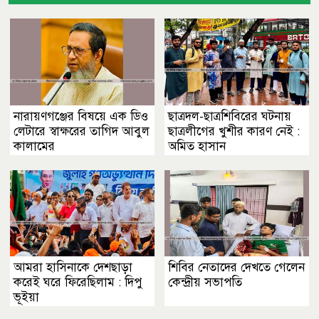
নারায়ণগঞ্জের বিষয়ে এক ডিও
ছাত্রদল-ছাত্রশিবিরের ঘটনায়
লেটারে স্বাক্ষরের তাগিদ আবুল
ছাত্রলীগের খুশীর কারণ নেই :
কালামের
অমিত হাসান
আমরা হাসিনাকে দেশছাড়া
শিবির নেতাদের দেখতে গেলেন
করেই ঘরে ফিরেছিলাম : দিপু
কেন্দ্রীয় সভাপতি
ভূইয়া