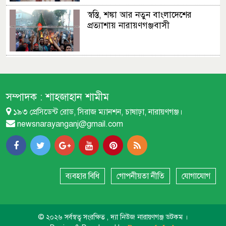
স্বস্তি, শঙ্কা আর নতুন বাংলাদেশের
প্রত্যাশায় নারায়ণগঞ্জবাসী
ছাত্রদল ছাত্রশিবির সংঘর্ষের সূত্রপাত
যেভাবে
সম্পাদক :
শাহজাহান শামীম
১৯৩ প্রেসিডেন্ট রোড, সিরাজ ম্যানশন, চাষাঢ়া, নারায়ণগঞ্জ।
পুলিশের অনুপস্থিতিতে ছাত্র-জনতা
newsnarayanganj@gmail.com
নিরাপত্তায়
ইসলামী ছাত্র আন্দোলনের আলোকচিত্র
প্রদর্শনী
ব্যবহার বিধি
গোপনীয়তা নীতি
যোগাযোগ
প্রি-পেইড মিটার বাতিল সহ ৫ দফা দাবী
© ২০২৬ সর্বস্বত্ব সংরক্ষিত , দ্যা নিউজ নারায়ণগঞ্জ ডটকম ।