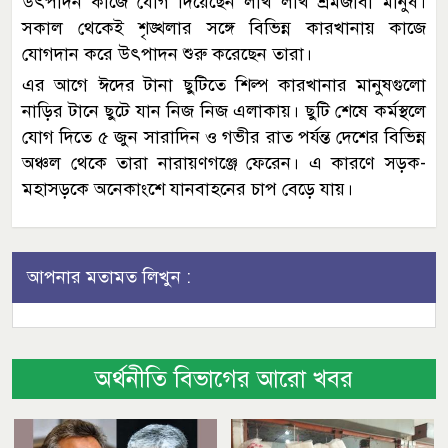
উৎপাদন কাজে যোগ দিয়েছেন লাখ লাখ শ্রমজীবী মানুষ।
সকাল থেকেই শৃঙ্খলার সঙ্গে বিভিন্ন কারখানায় কাজে
যোগদান করে উৎপাদন শুরু করেছেন তারা।
এর আগে ঈদের টানা ছুটিতে শিল্প কারখানার মানুষগুলো
নাড়ির টানে ছুটে যান নিজ নিজ এলাকায়। ছুটি শেষে কর্মস্থলে
যোগ দিতে ৫ জুন সারাদিন ও গভীর রাত পর্যন্ত দেশের বিভিন্ন
অঞ্চল থেকে তারা নারায়ণগঞ্জে ফেরেন। এ কারণে সড়ক-
মহাসড়কে অনেকাংশে যানবাহনের চাপ বেড়ে যায়।
আপনার মতামত লিখুন :
অর্থনীতি বিভাগের আরো খবর