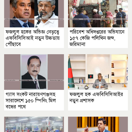
ফজলুল হকের অভিজ্ঞ নেতৃত্বে
পরিবেশ অধিদপ্তরের অভিযানে
এফবিসিসিআই নতুন উচ্চতায়
১৫৭ কেজি পলিথিন জব্দ,
পৌঁছাবে
জরিমানা
গ্যাস সংকট নারায়ণগঞ্জসহ
ফজলুল হক এফবিসিসিআইর
সারাদেশে ১৫০ স্পিনিং মিল
নতুন প্রশাসক
বন্ধের পথে