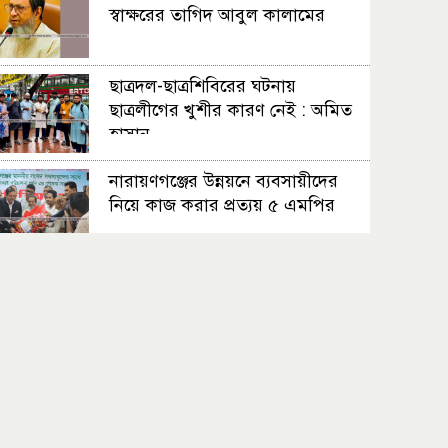
স্বাক্ষরের তাগিদ আবুল কালামের
ছাত্রদল-ছাত্রশিবিরের ঘটনায়
ছাত্রলীগের খুশীর কারণ নেই : অমিত
হাসান
নারায়ণগঞ্জের উন্নয়নে ব্যবসায়ীদের
নিয়ে কাজ করার প্রত্যয় ৫ এমপির
বন্দরে গ্যাস বিস্ফোরণে দগ্ধদের পাশে
আবদুল জব্বার
আমরা হাসিনাকে দেশছাড়া করেই ঘরে
ফিরেছিলাম : দিপু ভূইয়া