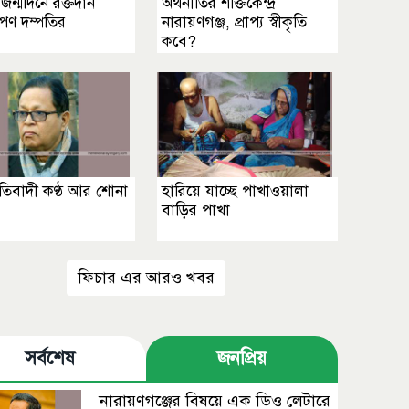
জন্মদিনে রক্তদান
অর্থনীতির শক্তিকেন্দ্র
োপণ দম্পতির
নারায়ণগঞ্জ, প্রাপ্য স্বীকৃতি
কবে?
রতিবাদী কণ্ঠ আর শোনা
হারিয়ে যাচ্ছে পাখাওয়ালা
বাড়ির পাখা
ফিচার এর আরও খবর
সর্বশেষ
জনপ্রিয়
নারায়ণগঞ্জের বিষয়ে এক ডিও লেটারে