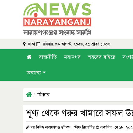
ঢাকা
রবিবার, ০৯ আগস্ট, ২০২৬, ২৫ শ্রাবণ ১৪৩৩
রাজনীতি
মহানগর
শহরের বাইরে
সংগ
অন্যান্য
ফিচার
শূণ্য থেকে গরুর খামারে সফল উদ
দ্যা নিউজ নারায়ণগঞ্জ ডটকম | স্টাফ রিপোর্টার
প্রকাশিত: মে ১৮, ২০