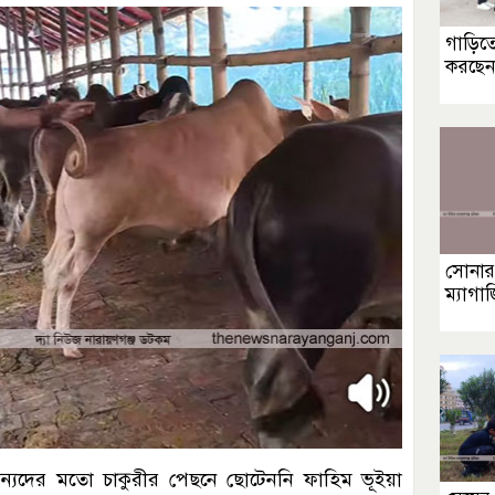
গাড়িতে
করছেন ন
সোনার
ম্যাগা
অন্যদের মতো চাকুরীর পেছনে ছোটেননি ফাহিম ভূইয়া