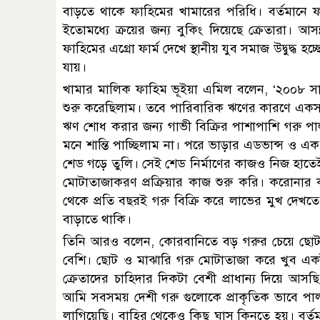
বাড়তে থাকে ফাহিমের খামারের পরিধি। বর্তমানে ফ
ইতোমধ্যে ক্রয়ের জন্য বুকিং দিয়েছে ক্রেতারা। আসন
ফাহিমের এগ্রো ফার্ম দেখে স্থানীয় যুব সমাজ উদ্বুদ্ধ 
যায়।
খামার মালিক ফাহিম ভূইয়া এমিল বলেন, ‘২০০৮ সালে
শুরু করেছিলাম। তবে পারিবারিক ঋণের কারণে একসময়
ঋণ শোধ করার জন্য গাভী বিক্রির পাশাপাশি গরু পাল
মনে শান্তি পাচ্ছিলাম না। পরে ভাড়ার এডভান্স ও 
শেড গড়ে তুলি। সেই শেড নির্মাণের কাজও নিজ হাত
মোটাতাজাকরণ প্রক্রিয়ার কাজ শুরু করি। করোনা
থেকে প্রতি বছরই গরু বিক্রি করে লাভের মুখ দেখত
বাড়াতে থাকি।
তিনি আরও বলেন, কোরবানিতে বড় গরুর চেয়ে ছোট 
বেশি। ছোট ও মাঝারি গরু মোটাতাজা করে খুব একটা
ক্রেতাদের চাহিদার দিকটা বেশী প্রাধান্য দিয়ে আসছ
আমি সবসময় দেশী গরু গুলোকে প্রাকৃতিক ভাবে পাল
লাগিয়েছি। বাহির থেকেও কিছু ঘাস কিনতে হয়। বর্তম