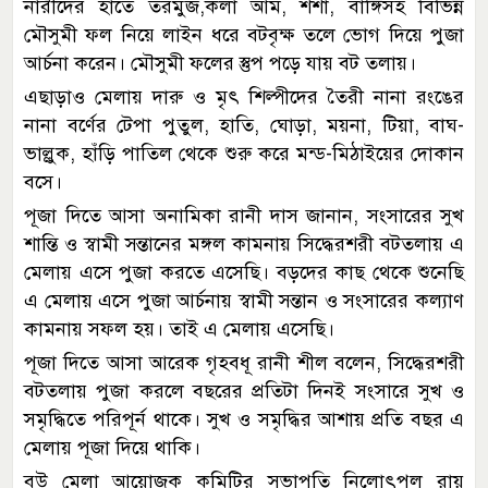
নারীদের হাতে তরমুজ,কলা আম, শশা, বাঙ্গিসহ বিভিন্ন
মৌসুমী ফল নিয়ে লাইন ধরে বটবৃক্ষ তলে ভোগ দিয়ে পুজা
আর্চনা করেন। মৌসুমী ফলের স্তুপ পড়ে যায় বট তলায়।
এছাড়াও মেলায় দারু ও মৃৎ শিল্পীদের তৈরী নানা রংঙের
নানা বর্ণের টেপা পুতুল, হাতি, ঘোড়া, ময়না, টিয়া, বাঘ-
ভাল্লুক, হাঁড়ি পাতিল থেকে শুরু করে মন্ড-মিঠাইয়ের দোকান
বসে।
পূজা দিতে আসা অনামিকা রানী দাস জানান, সংসারের সুখ
শান্তি ও স্বামী সন্তানের মঙ্গল কামনায় সিদ্ধেরশরী বটতলায় এ
মেলায় এসে পুজা করতে এসেছি। বড়দের কাছ থেকে শুনেছি
এ মেলায় এসে পুজা আর্চনায় স্বামী সন্তান ও সংসারের কল্যাণ
কামনায় সফল হয়। তাই এ মেলায় এসেছি।
পূজা দিতে আসা আরেক গৃহবধূ রানী শীল বলেন, সিদ্ধেরশরী
বটতলায় পুজা করলে বছরের প্রতিটা দিনই সংসারে সুখ ও
সমৃদ্ধিতে পরিপূর্ন থাকে। সুখ ও সমৃদ্ধির আশায় প্রতি বছর এ
মেলায় পূজা দিয়ে থাকি।
বউ মেলা আয়োজক কমিটির সভাপতি নিলোৎপল রায়