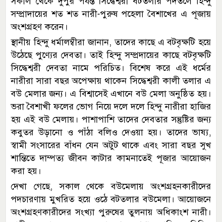
সকাল থেকে দুপুর পর্যন্ত সিদ্ধেশ্বরী বটতলার পদতলে হিন্দু
সম্প্রাদায়ের শত শত নারী-পুরুষ পহেলা বৈশাখের এ পূজায়
অংশগ্রহণ করেন।
স্থানীয় হিন্দু ধর্মালম্বীরা জানান, তাদের কাছে এ বটবৃক্ষটি হয়ে
উঠেছে পুণ্যের দেবতা। তাই হিন্দু সম্প্রদায়ের কাছে বটবৃক্ষটি
সিদ্ধেশ্বরী দেবতা নামে পরিচিত। বিশেষ করে এই ধর্মের
নারীরা সারা বছর অপেক্ষায় থাকেন সিদ্ধেশ্বরী কালী তলার এ
বউ মেলার জন্য। এ বিশ্বাসেই এখানে বউ মেলা অনুষ্ঠিত হয়।
ভরা বৈশাখী ফলের ভোগ নিয়ে দলে দলে হিন্দু নারীরা হাজির
হয় এই বউ মেলায়। পাশাপাশি তাদের দেবতার সন্তুষ্টির জন্য
কবুতর উড়ানো ও পাঁঠা বলিও দেওয়া হয়। তাদের ভাষ্য,
স্বামী সংসারের বাঁধন যেন অটুট থাকে এবং সারা বছর সুখ
শান্তিতে দাম্পত্য জীবন কাটার কামনাতেই পূজার আয়োজন
করা হয়।
দেখা গেছে, সকাল থেকে বউমেলায় অংশগ্রহনকারীদের
পদচারণায় মুখরিত হয়ে ওঠে বটতলার বউমেলা। আয়োজনে
অংশগ্রহণকারীদের সংখ্যা পুরুষের তুলনায় অধিকাংশ নারী।