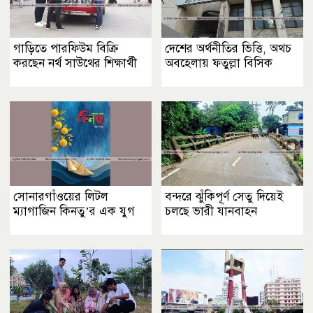
গাড়িতে পারফিউম বিক্রি
দেশের অর্থনীতির ভিত্তি, অথচ
করছেন নর্থ সাউথের শিক্ষার্থী
অবহেলায় ফতুল্লা বিসিক
সোনারগাঁওয়ের লিটল
বন্দরে ঝুঁকিপূর্ণ সেতু দিয়েই
ম্যাগাজিন কিনতু’র এক যুগ
চলছে ভারী যানবাহন