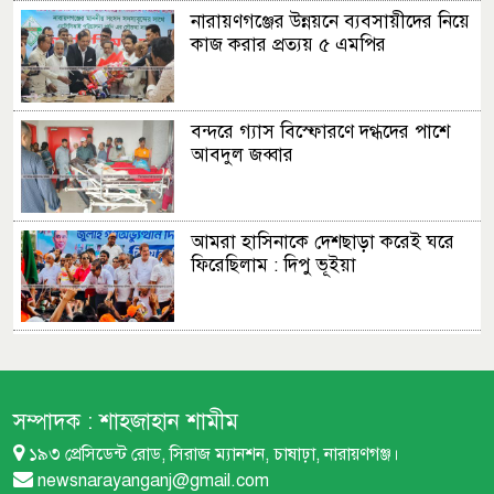
নারায়ণগঞ্জের উন্নয়নে ব্যবসায়ীদের নিয়ে
কাজ করার প্রত্যয় ৫ এমপির
বন্দরে গ্যাস বিস্ফোরণে দগ্ধদের পাশে
আবদুল জব্বার
আমরা হাসিনাকে দেশছাড়া করেই ঘরে
ফিরেছিলাম : দিপু ভূইয়া
এমপির প্রস্তাব : ফতুল্লা ভেঙে হচ্ছে নতুন
থানা
সম্পাদক :
শাহজাহান শামীম
১৯৩ প্রেসিডেন্ট রোড, সিরাজ ম্যানশন, চাষাঢ়া, নারায়ণগঞ্জ।
বন্দরে বিস্ফোরণে একই পরিবারের
newsnarayanganj@gmail.com
শিশুসহ ৩ জন দগ্ধ