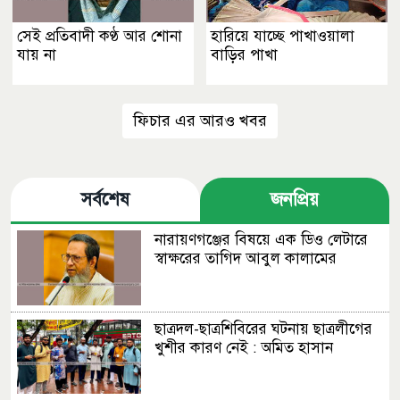
সেই প্রতিবাদী কণ্ঠ আর শোনা
হারিয়ে যাচ্ছে পাখাওয়ালা
যায় না
বাড়ির পাখা
ফিচার এর আরও খবর
সর্বশেষ
জনপ্রিয়
নারায়ণগঞ্জের বিষয়ে এক ডিও লেটারে
স্বাক্ষরের তাগিদ আবুল কালামের
ছাত্রদল-ছাত্রশিবিরের ঘটনায় ছাত্রলীগের
খুশীর কারণ নেই : অমিত হাসান