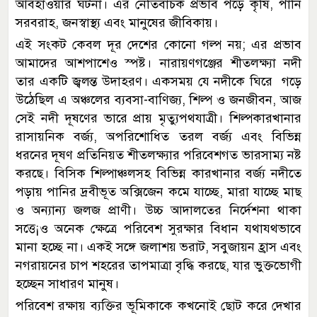
আবহাওয়ার ঘটনা। এর নেতিবাচক প্রভাব পড়ে কৃষি, পানি
সরবরাহ, জনস্বাস্থ্য এবং মানুষের জীবিকায়।
এই সংকট কেবল দূর দেশের কোনো গল্প নয়; এর প্রভাব
আমাদের আশপাশেও স্পষ্ট। নারায়ণগঞ্জের শীতলক্ষ্যা নদী
তার একটি জ্বলন্ত উদাহরণ। একসময় যে নদীকে ঘিরে গড়ে
উঠেছিল এ অঞ্চলের ব্যবসা-বাণিজ্য, শিল্প ও জনজীবন, আজ
সেই নদী দূষণের ভারে প্রায় মৃত্যুপথযাত্রী। শিল্পকারখানার
রাসায়নিক বর্জ্য, অপরিশোধিত তরল বর্জ্য এবং বিভিন্ন
ধরনের দূষণ প্রতিনিয়ত শীতলক্ষ্যার পরিবেশগত ভারসাম্য নষ্ট
করছে। বিসিক শিল্পাঞ্চলসহ বিভিন্ন কারখানার বর্জ্য নদীতে
পড়ায় পানির দ্রবীভূত অক্সিজেন কমে যাচ্ছে, মারা যাচ্ছে মাছ
ও অন্যান্য জলজ প্রাণী। উচ্চ আদালতের নির্দেশনা থাকা
সত্তে¡ও অনেক ক্ষেত্রে পরিবেশ সুরক্ষার বিধান যথাযথভাবে
মানা হচ্ছে না। একই সঙ্গে জলাশয় ভরাট, সবুজায়ন হ্রাস এবং
নগরায়নের চাপ শহরের তাপমাত্রা বৃদ্ধি করছে, যার ভুক্তভোগী
হচ্ছেন সাধারণ মানুষ।
পরিবেশ রক্ষায় ব্যক্তির ভূমিকাকে কখনোই ছোট করে দেখার