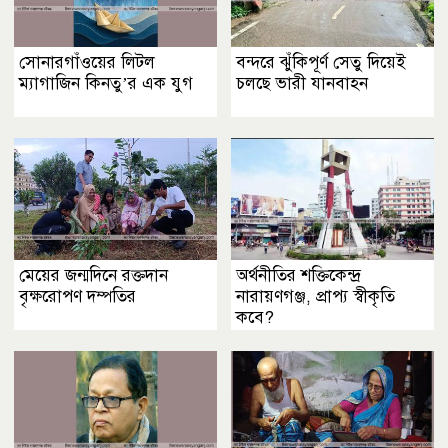
সোনারগাঁওয়ের লিটল
বন্দরে ঝুঁকিপূর্ণ সেতু দিয়েই
ম্যাগাজিন কিনতু’র এক যুগ
চলছে ভারী যানবাহন
মেয়ের জন্মদিনে রক্তদান
অর্থনীতির শক্তিকেন্দ্র
বৃক্ষরোপণ দম্পতির
নারায়ণগঞ্জ, প্রাপ্য স্বীকৃতি
কবে?