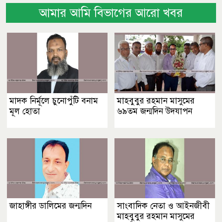
আমার আমি বিভাগের আরো খবর
মাদক নির্মূলে চুনোপুঁটি বনাম
মাহবুবুর রহমান মাসুমের
মূল হোতা
৬৯তম জন্মদিন উদযাপন
জাহাঙ্গীর ডালিমের জন্মদিন
সাংবাদিক নেতা ও আইনজীবী
মাহবুবুর রহমান মাসুমের