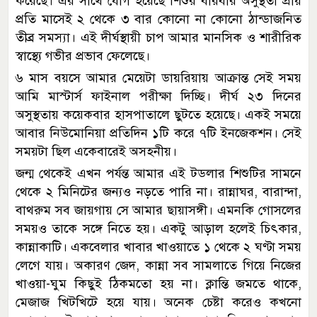
করেছে। এর সাথে যোগ হয়েছে শিশুর বারবার অসুস্থতা প্রায়
প্রতি মাসেই ২ থেকে ৩ বার কোনো না কোনো ঠান্ডাজনিত
তীব্র সমস্যা। এই দীর্ঘস্থায়ী চাপ আমার মানসিক ও শারীরিক
স্বাস্থ্যে গভীর প্রভাব ফেলেছে।
৬ মাস বয়সে আমার মেয়েটা ডায়রিয়ায় আক্রান্ত সেই সময়
আমি মাস্টার্স ফাইনাল পরীক্ষা দিচ্ছি। দীর্ঘ ২৩ দিনের
অসুস্থতায় কয়েকবার হাসপাতালে ছুটতে হয়েছে। একই সময়ে
আবার নিউমোনিয়া প্রতিদিন ১টি করে ৭টি ইনজেকশন। সেই
সময়টা ছিল একেবারেই অসহনীয়।
জন্ম থেকেই এখন পর্যন্ত আমার এই টডলার শিশুটির সামনে
থেকে ২ মিনিটের জন্যও নড়তে পারি না। রান্নাঘর, বারান্দা,
বাথরুম সব জায়গায় সে আমার ছায়াসঙ্গী। এমনকি গোসলের
সময়ও তাকে সঙ্গে নিতে হয়। একটু আড়াল হলেই চিৎকার,
কান্নাকাটি। একবেলার খাবার খাওয়াতে ১ থেকে ২ ঘণ্টা সময়
লেগে যায়। অকারণ জেদ, কান্না সব সামলাতে গিয়ে নিজের
খাওয়া-ঘুম কিছুই ঠিকমতো হয় না। ক্লান্তি জমতে থাকে,
মেজাজ খিটখিটে হয়ে যায়। অনেক চেষ্টা করেও কখনো