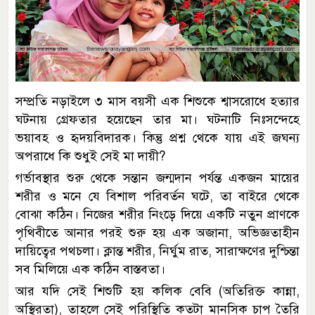
সম্প্রতি নড়াইলে ৩ মাস বয়সী এক শিশুকে শ্বাসরোধে হত্যার
ঘটনায় গ্রেফতার হয়েছেন তার মা। ঘটনাটি নিঃসন্দেহে
ভয়াবহ ও হৃদয়বিদারক। কিন্তু প্রশ্ন থেকে যায় এই জঘন্য
অপরাধে কি শুধুই সেই মা দায়ী?
গর্ভাবস্থার শুরু থেকে সন্তান জন্মদান পর্যন্ত একজন মায়ের
শরীর ও মনে যে বিশাল পরিবর্তন ঘটে, তা বাইরে থেকে
বোঝা কঠিন। নিজের শরীর নিংড়ে দিয়ে একটি নতুন প্রাণকে
পৃথিবীতে আনার পরই শুরু হয় এক অজানা, অভিজ্ঞতাহীন
দায়িত্বের পথচলা। ক্লান্ত শরীর, নির্ঘুম রাত, সারাক্ষণের দুশ্চিন্তা
সব মিলিয়ে এক কঠিন বাস্তবতা।
আর যদি সেই শিশুটি হয় কলিক বেবি (অতিরিক্ত কান্না,
অস্থিরতা), তাহলে সেই পরিস্থিতি কতটা মানসিক চাপ তৈরি