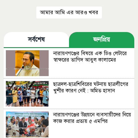
আমার আমি এর আরও খবর
সর্বশেষ
জনপ্রিয়
নারায়ণগঞ্জের বিষয়ে এক ডিও লেটারে
স্বাক্ষরের তাগিদ আবুল কালামের
ছাত্রদল-ছাত্রশিবিরের ঘটনায় ছাত্রলীগের
খুশীর কারণ নেই : অমিত হাসান
নারায়ণগঞ্জের উন্নয়নে ব্যবসায়ীদের নিয়ে
কাজ করার প্রত্যয় ৫ এমপির