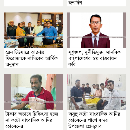
জন্মদিন
ব্রেন টিউমারে আক্রান্ত
সুশৃঙ্খল, দুর্নীতিমুক্ত, মানবিক
ফিরোজাকে নাসিকের আর্থিক
বাংলাদেশের স্বপ্ন বাস্তবায়ন
অনুদান
করি
টাকার অভাবে চিকিৎসা হচ্ছে
অসুস্থ ফটো সাংবাদিক আমির
না ফটো সাংবাদিক আমির
হোসেনের পাশে বন্দর
হোসেনের
উপজেলা প্রেসক্লাব