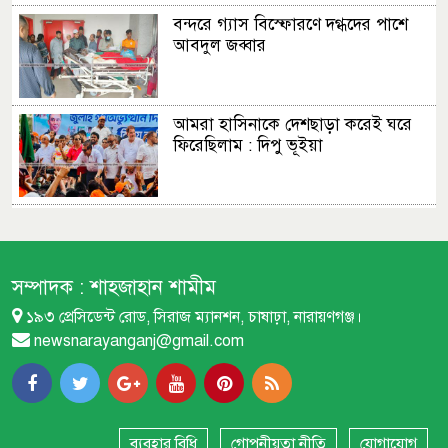
বন্দরে গ্যাস বিস্ফোরণে দগ্ধদের পাশে
আবদুল জব্বার
আমরা হাসিনাকে দেশছাড়া করেই ঘরে
ফিরেছিলাম : দিপু ভূইয়া
এমপির প্রস্তাব : ফতুল্লা ভেঙে হচ্ছে নতুন
থানা
সম্পাদক :
শাহজাহান শামীম
১৯৩ প্রেসিডেন্ট রোড, সিরাজ ম্যানশন, চাষাঢ়া, নারায়ণগঞ্জ।
বন্দরে বিস্ফোরণে একই পরিবারের
newsnarayanganj@gmail.com
শিশুসহ ৩ জন দগ্ধ
বন্দরে নতুন পানির পাম্প স্থাপনের
দাবিতে বিক্ষোভ
ব্যবহার বিধি
গোপনীয়তা নীতি
যোগাযোগ