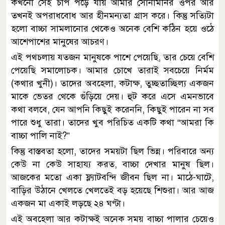
কখনো সেই চাপ পড়ে যায় আমার সোনামনির ওপর আর
তখনই অপরাধবোধ আর হীনমন্যতা গ্রাস করে। কিন্তু সত্যিটা
হলো বাচ্চা সামলানোর থেকেও অনেক বেশি কঠিন হয়ে ওঠে
আশেপাশের মানুষের আচরণ।
এই পথচলায় যতজন মানুষকে পাশে পেয়েছি, তার চেয়ে বেশি
পেয়েছি সমালোচক। আমার চোখে তারাই সবচেয়ে নির্মম
(কথার খুনী)। তাদের অবহেলা, কটাক্ষ, তুচ্ছতাচ্ছিল্য একজন
মাকে ভেতর থেকে গুঁড়িয়ে দেয়। হুট করে এসে এমনভাবে
কথা বলবে, যেন আপনি কিছুই করেননি, কিছুই পারেন না সব
পারে শুধু তারা। তাদের খুব পরিচিত একটি কথা “আমরা কি
বাচ্চা পালি নাই?”
কিন্তু বাস্তবতা হলো, তাদের সময়টা ছিল ভিন্ন। পরিবারে অন্য
কেউ না কেউ সাহায্য করত, বাচ্চা দেখার মানুষ ছিল।
আজকের মতো একা ফ্ল্যাটবন্দি জীবন ছিল না। মাঠে-ঘাটে,
বাড়ির উঠানে খেলতে খেলতেই বড় হয়েছে শিশুরা। আর আজ
একজন মা একাই লড়ছে ২৪ ঘণ্টা।
এই অবহেলা আর কটাক্ষই অনেক সময় বাচ্চা পালার চেয়েও