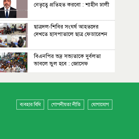
নেতৃত্বে প্রতিহত করবো : শাহীন ঢালী
ছাত্রদল-শিবির সংঘর্ষ আহতদের
দেখতে হাসপাতালে ছাত্র ফেডারেশন
বিএনপির ভদ্র সভ্যতাকে দুর্বলতা
ভাবলে ভুল হবে : জোসেফ
সহাবস্থান থেকে সংঘাত, উত্তপ্ত
নারায়ণগঞ্জ
ব্যবহার বিধি
গোপনীয়তা নীতি
যোগাযোগ
স্বস্তি, শঙ্কা আর নতুন বাংলাদেশের
প্রত্যাশায় নারায়ণগঞ্জবাসী