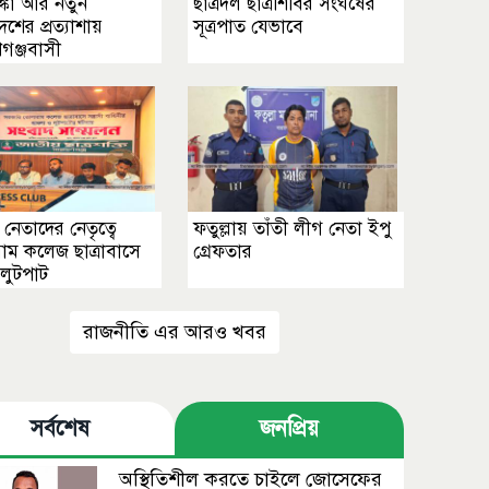
, শঙ্কা আর নতুন
ছাত্রদল ছাত্রশিবির সংঘর্ষের
েশের প্রত্যাশায়
সূত্রপাত যেভাবে
গঞ্জবাসী
 নেতাদের নেতৃত্বে
ফতুল্লায় তাঁতী লীগ নেতা ইপু
াম কলেজ ছাত্রাবাসে
গ্রেফতার
লুটপাট
রাজনীতি এর আরও খবর
সর্বশেষ
জনপ্রিয়
অস্থিতিশীল করতে চাইলে জোসেফের