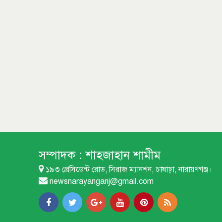
সম্পাদক :
শাহজাহান শামীম
১৯৩ প্রেসিডেন্ট রোড, সিরাজ ম্যানশন, চাষাঢ়া, নারায়ণগঞ্জ।
newsnarayanganj@gmail.com