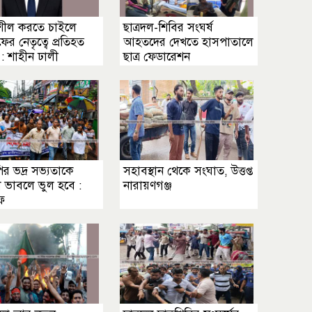
িশীল করতে চাইলে
ছাত্রদল-শিবির সংঘর্ষ
র নেতৃত্বে প্রতিহত
আহতদের দেখতে হাসপাতালে
: শাহীন ঢালী
ছাত্র ফেডারেশন
র ভদ্র সভ্যতাকে
সহাবস্থান থেকে সংঘাত, উত্তপ্ত
তা ভাবলে ভুল হবে :
নারায়ণগঞ্জ
ফ