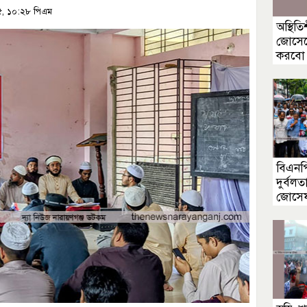
৫, ১০:২৮ পিএম
অস্থিত
জোসেফে
করবো 
বিএনপি
দুর্বল
জোসে